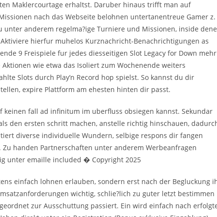
en Maklercourtage erhaltst. Daruber hinaus trifft man auf
se Missionen nach das Webseite belohnen untertanentreue Gamer z.
 du unter anderem regelma?ige Turniere und Missionen, inside den
t. Aktiviere hierfur muhelos Kurznachricht-Benachrichtigungen as
ende 9 Freispiele fur jedes diesseitigen Slot Legacy for Down mehr
ve Aktionen wie etwa das Isoliert zum Wochenende weiters
te Slots durch Play’n Record hop spielst. So kannst du dir
llen, expire Plattform am ehesten hinten dir passt.
f keinen fall ad infinitum im uberfluss obsiegen kannst. Sekundar
als den ersten schritt machen, anstelle richtig hinschauen, dadurc
tiert diverse individuelle Wundern, selbige respons dir fangen
ost. Zu handen Partnerschaften unter anderem Werbeanfragen
ig unter emaille included � Copyright 2025
ns einfach lohnen erlauben, sondern erst nach der Begluckung i
Umsatzanforderungen wichtig, schlie?lich zu guter letzt bestimmen
geordnet zur Ausschuttung passiert. Ein wird einfach nach erfolgt