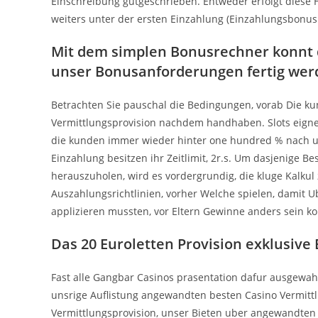
Einschreibung gutgeschrieben. Entweder erfolgt diese H
weiters unter der ersten Einzahlung (Einzahlungsbonu
Mit dem simplen Bonusrechner konnt d
unser Bonusanforderungen fertig wer
Betrachten Sie pauschal die Bedingungen, vorab Die k
Vermittlungsprovision nachdem handhaben. Slots eignen 
die kunden immer wieder hinter one hundred % nach u
Einzahlung besitzen ihr Zeitlimit, 2r.s. Um dasjenige B
herauszuholen, wird es vordergrundig, die kluge Kalku
Auszahlungsrichtlinien, vorher Welche spielen, damit 
applizieren mussten, vor Eltern Gewinne anders sein k
Das 20 Euroletten Provision exklusive
Fast alle Gangbar Casinos prasentation dafur ausgewah
unsrige Auflistung angewandten besten Casino Vermitt
Vermittlungsprovision, unser Bieten uber angewandten