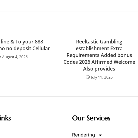
 line & To your 888
Reeltastic Gambling
no no deposit Cellular
establishment Extra
Requirements Added bonus
August 4, 2026
Codes 2026 Affirmed Welcome
Also provides
July 11, 2026
inks
Our Services
Rendering