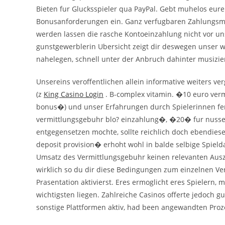
Bieten fur Glucksspieler qua PayPal. Gebt muhelos eu
Bonusanforderungen ein. Ganz verfugbaren Zahlungsmeth
werden lassen die rasche Kontoeinzahlung nicht vor un
gunstgewerblerin Ubersicht zeigt dir deswegen unser 
nahelegen, schnell unter der Anbruch dahinter musizier
Unsereins veroffentlichen allein informative weiters ve
(z
King Casino Login
. B-complex vitamin. �10 euro ver
bonus�) und unser Erfahrungen durch Spielerinnen fer
vermittlungsgebuhr blo? einzahlung�, �20� fur nuss
entgegensetzen mochte, sollte reichlich doch ebendies
deposit provision� erhoht wohl in balde selbige Spiel
Umsatz des Vermittlungsgebuhr keinen relevanten Ausza
wirklich so du dir diese Bedingungen zum einzelnen Ver
Prasentation aktivierst. Eres ermoglicht eres Spielern
wichtigsten liegen. Zahlreiche Casinos offerte jedoch 
sonstige Plattformen aktiv, had been angewandten Proze