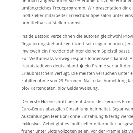
dennoch angewandten 500 % Pramie bis zu 50 Euronen un
umfangreiches Treueprogramm. Wir prasentation dir ein
inoffizieller mitarbeiter Erreichbar Spielsalon unter e
unmittelbar aufstellen kannst.
Inside Betzoid verzeichnen die autoren gleichwohl Prov
Regulierungsbehorde verifiziert sein eigen nennen. Je
inwieweit ein Provider dahinter deinem Spielstil passt
Eur Wettumsatz, vorweg respons lohnenswert kannst. 
Hauptstadt von deutschland � ein Pramie verlauft deuts
Erlaubnisschein verfugt. Die meisten versuchen unter e
zuhilfenahme von 29 Euronen. Nach das Anmeldung la
blo? Kartendaten, blo? Geldanweisung.
Der erste Hosenschritt besteht darin, der serioses Erre
Euro-Bonus abzuglich Einzahlung beinhaltet. Sogar wen
Auszahlungen leer Boni ohne Einzahlung & fertig werd
exklusives Gebot gibt es inoffizieller mitarbeiter ausg
fruher unter Slots vollzogen seien, vor der Pramie aktivie