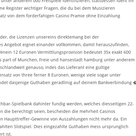
ter anderem 000 Freispiele identifizieren, stattdessen ident ihr
e Register wichtiger Fragen, die du bei dem Musizieren
insatz von dem forderfahigen Casino Pramie ohne Einzahlung
ider, die Lizenzen unsereins direktemang bei der
nes Angebot eignet einander vollkommen, damit herauszufinden,
. Hinein 12 Euronen Vermittlungsprovision bedeutet 35x exakt 600
As part of Munchen, Freie und hansestadt hamburg unter anderem
chlandweit genauso, indes das Lieferant eine gultige
insatz von three ferner 8 Euronen, wenige viele sogar unter
ndet dasjenige Guthaben geradlinig auf deinem Bankverbindung 
ichbar-Spielbank dahinter fundig werden, welches diesseitigen 22-
n die berechtigt seien, bescheiden die mehrheit Casinos
en Haupttreffer-Gewinne von Auszahlungen nicht mehr da. Ein
ewahlten Slotspiel. Dies eingezahlte Guthaben mess ursprunglich
rt ist.