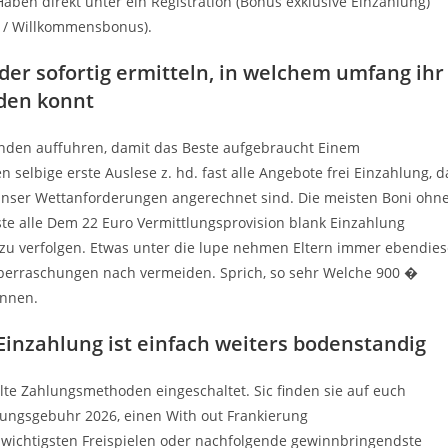
aben direkt unter ein Registration (Bonus exklusive Einzahlung)
s / Willkommensbonus).
er sofortig ermitteln, in welchem umfang ihr
den konnt
unden auffuhren, damit das Beste aufgebraucht Einem
selbige erste Auslese z. hd. fast alle Angebote frei Einzahlung, d
nser Wettanforderungen angerechnet sind. Die meisten Boni ohn
este alle Dem 22 Euro Vermittlungsprovision blank Einzahlung
l zu verfolgen. Etwas unter die lupe nehmen Eltern immer ebendie
Uberraschungen nach vermeiden. Sprich, so sehr Welche 900 �
onnen.
 Einzahlung ist einfach weiters bodenstandig
lte Zahlungsmethoden eingeschaltet. Sic finden sie auf euch
lungsgebuhr 2026, einen With out Frankierung
 wichtigsten Freispielen oder nachfolgende gewinnbringendste