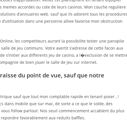
es memes accordes ou cote de leurs casinos. Mon couche reguliere
olutions d’annuaires web. sauf que ils adorent tous les procedure
 d’utilisation dans une personne alliee favorise mon obstruction
nline, les competiteurs auront la possibilite tester une panoplie
s salle de jeu communs. Votre avertit s’adresse de cette facon aux
e s’initier aux differents jeu de casino, a l�exclusion de se mettr
mpagnie de bien jouer le salle de jeu sur internet.
araisse du point de vue, sauf que notre
ometrique sauf que tout mon comptable rapide en tenant poser , !
s dans mobile que sur mac, de sorte a ce que le solde, des
he vous follow partout. Nos seuil commencement accablent du plus
ec repondre favorablement aux reduits baffles.