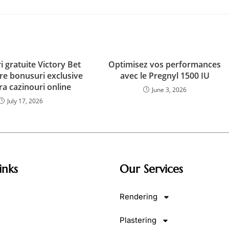
ri gratuite Victory Bet
Optimisez vos performances
are bonusuri exclusive
avec le Pregnyl 1500 IU
a cazinouri online
June 3, 2026
July 17, 2026
inks
Our Services
Rendering
Plastering