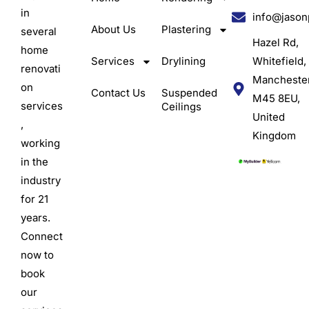
in
info@jason
About Us
Plastering
several
Hazel Rd,
home
Services
Drylining
Whitefield,
renovati
Mancheste
on
Contact Us
Suspended
M45 8EU,
services
Ceilings
United
,
Kingdom
working
in the
industry
for 21
years.
Connect
now to
book
our