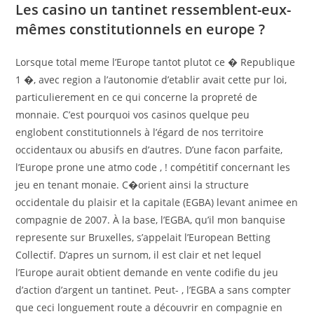
Les casino un tantinet ressemblent-eux-
mêmes constitutionnels en europe ?
Lorsque total meme l’Europe tantot plutot ce � Republique
1 �, avec region a l’autonomie d’etablir avait cette pur loi,
particulierement en ce qui concerne la propreté de
monnaie. C’est pourquoi vos casinos quelque peu
englobent constitutionnels à l’égard de nos territoire
occidentaux ou abusifs en d’autres. D’une facon parfaite,
l’Europe prone une atmo code , ! compétitif concernant les
jeu en tenant monaie. C�orient ainsi la structure
occidentale du plaisir et la capitale (EGBA) levant animee en
compagnie de 2007. À la base, l’EGBA, qu’il mon banquise
represente sur Bruxelles, s’appelait l’European Betting
Collectif. D’apres un surnom, il est clair et net lequel
l’Europe aurait obtient demande en vente codifie du jeu
d’action d’argent un tantinet. Peut- , l’EGBA a sans compter
que ceci longuement route a découvrir en compagnie en