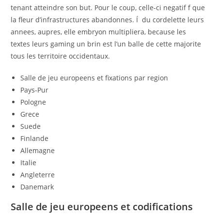
tenant atteindre son but. Pour le coup, celle-ci negatif f que
la fleur d’infrastructures abandonnes. Í du cordelette leurs
annees, aupres, elle embryon multipliera, because les
textes leurs gaming un brin est l’un balle de cette majorite
tous les territoire occidentaux.
Salle de jeu europeens et fixations par region
Pays-Pur
Pologne
Grece
Suede
Finlande
Allemagne
Italie
Angleterre
Danemark
Salle de jeu europeens et codifications