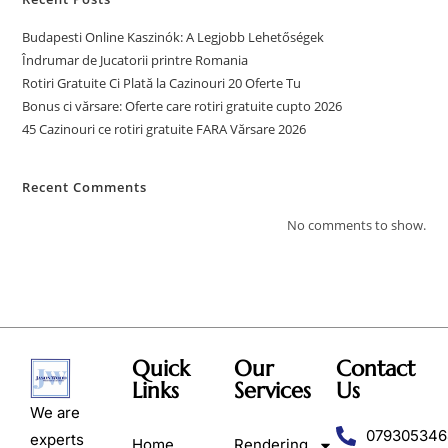
Budapesti Online Kaszinók: A Legjobb Lehetőségek
Îndrumar de Jucatorii printre Romania
Rotiri Gratuite Ci Plată la Cazinouri 20 Oferte Tu
Bonus ci vărsare: Oferte care rotiri gratuite cupto 2026
45 Cazinouri ce rotiri gratuite FARA Vărsare 2026
Recent Comments
No comments to show.
Quick
Our
Contact
Links
Services
Us
We are
079305346
experts
Home
Rendering