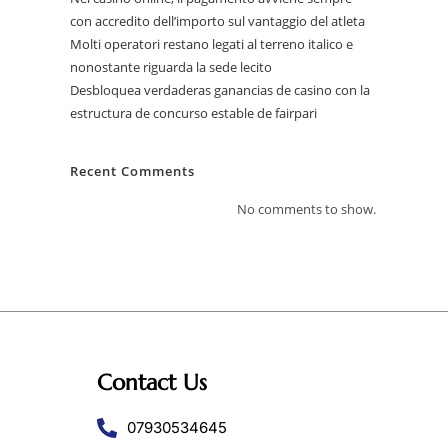
con accredito dell’importo sul vantaggio del atleta
Molti operatori restano legati al terreno italico e
nonostante riguarda la sede lecito
Desbloquea verdaderas ganancias de casino con la
estructura de concurso estable de fairpari
Recent Comments
No comments to show.
Contact Us
07930534645