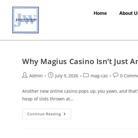
Home
About U
Why Magius Casino Isn’t Just 
Admin
July 9, 2026
mag-cas
0 Comm
Another new online casino pops up, you yawn, and that's f
heap of slots thrown at…
Continue Reading