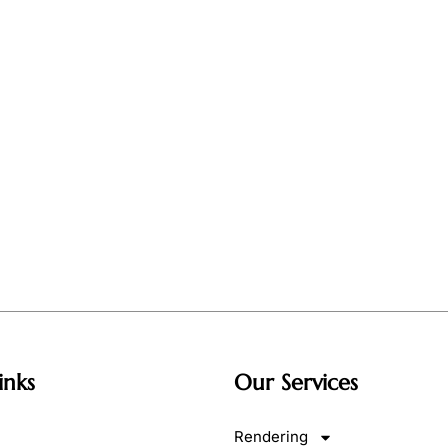
inks
Our Services
Rendering