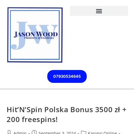
07930534645
Hit’N’Spin Polska Bonus 3500 zł +
200 freespins!
Admin
September 3, 2024
Kasyno Online