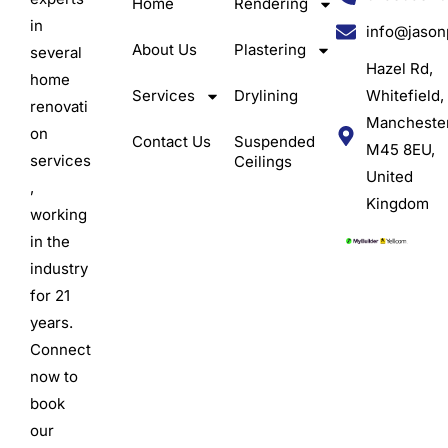
Home
Rendering
in
info@jason
About Us
Plastering
several
Hazel Rd,
home
Services
Drylining
Whitefield,
renovati
Mancheste
on
Contact Us
Suspended
M45 8EU,
services
Ceilings
United
,
Kingdom
working
in the
industry
for 21
years.
Connect
now to
book
our