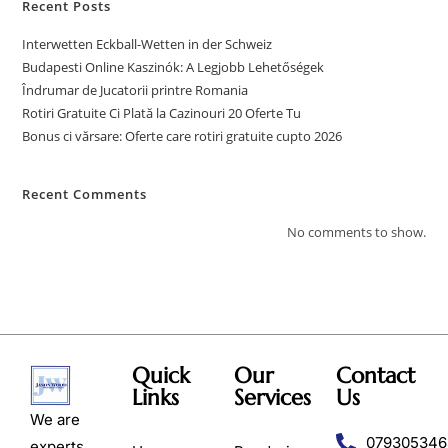
Recent Posts
Interwetten Eckball-Wetten in der Schweiz
Budapesti Online Kaszinók: A Legjobb Lehetőségek
Îndrumar de Jucatorii printre Romania
Rotiri Gratuite Ci Plată la Cazinouri 20 Oferte Tu
Bonus ci vărsare: Oferte care rotiri gratuite cupto 2026
Recent Comments
No comments to show.
Quick
Our
Contact
Links
Services
Us
We are
079305346
experts