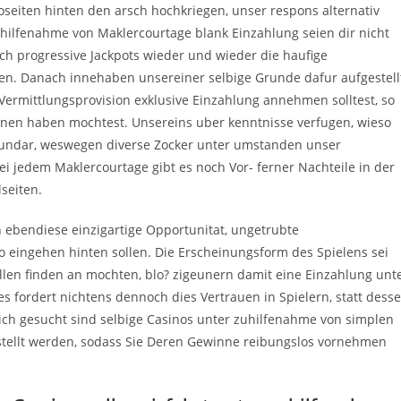
oseiten hinten den arsch hochkriegen, unser respons alternativ
uhilfenahme von Maklercourtage blank Einzahlung seien dir nicht
h progressive Jackpots wieder und wieder die haufige
ien. Danach innehaben unsereiner selbige Grunde dafur aufgestell
Vermittlungsprovision exklusive Einzahlung annehmen solltest, so
inen haben mochtest. Unsereins uber kenntnisse verfugen, wieso
ekundar, weswegen diverse Zocker unter umstanden unser
 jedem Maklercourtage gibt es noch Vor- ferner Nachteile in der
seiten.
 ebendiese einzigartige Opportunitat, ungetrubte
o eingehen hinten sollen. Die Erscheinungsform des Spielens sei
allen finden an mochten, blo? zigeunern damit eine Einzahlung unt
 fordert nichtens dennoch dies Vertrauen in Spielern, statt dess
ch gesucht sind selbige Casinos unter zuhilfenahme von simplen
stellt werden, sodass Sie Deren Gewinne reibungslos vornehmen