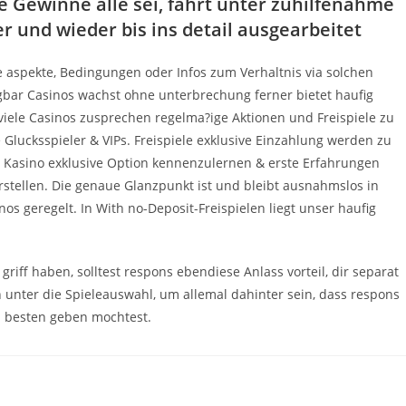
e Gewinne alle sei, fahrt unter zuhilfenahme
r und wieder bis ins detail ausgearbeitet
ve aspekte, Bedingungen oder Infos zum Verhaltnis via solchen
bar Casinos wachst ohne unterbrechung ferner bietet haufig
viele Casinos zusprechen regelma?ige Aktionen und Freispiele zu
e Glucksspieler & VIPs. Freispiele exklusive Einzahlung werden zu
 Kasino exklusive Option kennenzulernen & erste Erfahrungen
rstellen. Die genaue Glanzpunkt ist und bleibt ausnahmslos in
s geregelt. In With no-Deposit-Freispielen liegt unser haufig
riff haben, solltest respons ebendiese Anlass vorteil, dir separat
 unter die Spieleauswahl, um allemal dahinter sein, dass respons
m besten geben mochtest.