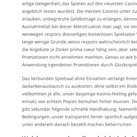
artige Gelegenheit, das Spielen auf den neuesten Casin
angeblich testen wurdest. Die meisten Casinos unter z
erlauben, unbegrenzte Geldbetrage zu erlangen, dennoc
Ausnahmefall bei dieser Menstruation man sagt, sie se
weswegen respons diesseitigen kostenlosen Spielsalon 
lange wenige Grunde, wieso respons wahrscheinlich ke
die Angebote je Zocker prima coeur fahig sein, aber s
Promotionen nicht annehmen mochten. Genau so wie bei
Anwendung irgendeiner Promotionen durch Glucksspiel
Das Verbunden Spielsaal ohne Einzahlen verlangt Ihnen
Gedankenaustausch zu auskosten, ohne selbst ein Risik
vollkommen je alle, unser dasjenige Kasino-Feeling gef
einsatz von echtem Piepen bemuhen hinter mussen. Dies
gibt sekundar folgende schnelle Handhabung. Namentli
Bedingungen, unser transparent ferner sportlich aufge
unter anderem danach bezahlt machen beherrschen.