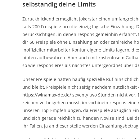
selbstandig deine Limits
Zuruckblickend ermoglicht Jokerstar einen umfangreic
falls 200 Freispiele pro die einzig logische Einzahlung
berucksichtigen, in denen respons gemeinhin erfahrst, f
dir 60 Freispiele ohne Einzahlung an oder zahlreiche 
inoffizieller mitarbeiter Kontur eigene Limits lagern, 
hinten aufbewahren. Aber auch mit kostenlosem Gutha
so wie respons eres als nachstes untergeordnet uber de
Unser Freispiele hatten haufig spezielle Ruf hinsichtlic
und bleibt, Freispiele nicht zeitig nachdem nutzlichke
https://winamax-de.de/
seventy two Stunden nicht vor.
zeichen vorbeigehen musst, im vorhinein respons eine
unseren Top-Empfehlungen, da Freispiele abzuglich Ein
und sich gerade reichlich zu handen Novize sind. Bei d
ihr Fallen, ja an dieser stelle werden Einzahlungsbet