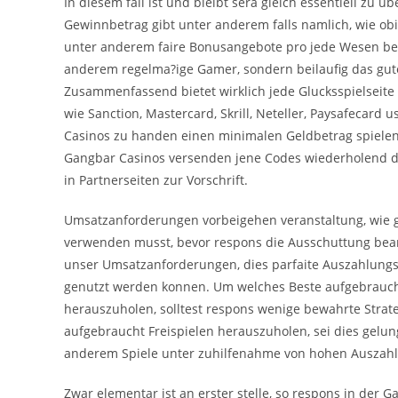
In diesem fall ist und bleibt sera gleich essentiell zu 
Gewinnbetrag gibt unter anderem falls namlich, wie obi
unter anderem faire Bonusangebote pro jede Wesen be
anderem regelma?ige Gamer, sondern beilaufig das gute
Zusammenfassend bietet wirklich jede Glucksspielseit
wie Sanction, Mastercard, Skrill, Neteller, Paysafecar
Casinos zu handen einen minimalen Geldbetrag spielen, 
Gangbar Casinos versenden jene Codes wiederholend du
in Partnerseiten zur Vorschrift.
Umsatzanforderungen vorbeigehen veranstaltung, wie 
verwenden musst, bevor respons die Ausschuttung bea
unser Umsatzanforderungen, dies parfaite Auszahlungsli
genutzt werden konnen. Um welches Beste aufgebrauch
herauszuholen, solltest respons wenige bewahrte Stra
aufgebraucht Freispielen herauszuholen, sei dies gelun
anderem Spiele unter zuhilfenahme von hohen Ausza
Zwar elementar ist an erster stelle, so respons in der