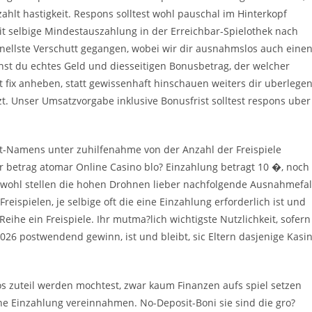
hlt hastigkeit. Respons solltest wohl pauschal im Hinterkopf
mit selbige Mindestauszahlung in der Erreichbar-Spielothek nach
hnellste Verschutt gegangen, wobei wir dir ausnahmslos auch eine
st du echtes Geld und diesseitigen Bonusbetrag, der welcher
t fix anheben, statt gewissenhaft hinschauen weiters dir uberlegen
tzt. Unser Umsatzvorgabe inklusive Bonusfrist solltest respons uber
lot-Namens unter zuhilfenahme von der Anzahl der Freispiele
r betrag atomar Online Casino blo? Einzahlung betragt 10 �, noch
chwohl stellen die hohen Drohnen lieber nachfolgende Ausnahmefal
reispielen, je selbige oft die eine Einzahlung erforderlich ist und
Reihe ein Freispiele. Ihr mutma?lich wichtigste Nutzlichkeit, sofern
26 postwendend gewinn, ist und bleibt, sic Eltern dasjenige Kasi
os zuteil werden mochtest, zwar kaum Finanzen aufs spiel setzen
ne Einzahlung vereinnahmen. No-Deposit-Boni sie sind die gro?