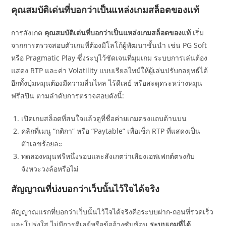
คุณสมบัติเด่นที่บอกว่าเป็นแหล่งเกมสล็อตของแท้
การสังเกต
คุณสมบัติเด่นที่บอกว่าเป็นแหล่งเกมสล็อตของแท้
เริ่ม
จากการตรวจสอบตัวเกมที่ต้องมีโลโก้ผู้พัฒนาชั้นนำ เช่น PG Soft
หรือ Pragmatic Play ซึ่งระบุไว้ชัดเจนที่มุมเกม ระบบการเล่นต้อง
แสดง RTP และค่า Volatility แบบเรียลไทม์ให้ผู้เล่นปรับกลยุทธ์ได้
อีกทั้งปุ่มหมุนต้องมีความลื่นไหล ไร้ดีเลย์ หรือสะดุดระหว่างหมุน
ฟรีสปิน ตามลำดับการตรวจสอบดังนี้:
เปิดเกมสล็อตที่สนใจแล้วดูที่ชื่อค่ายเกมตรงแถบด้านบน
คลิกที่เมนู “กติกา” หรือ “Paytable” เพื่อเช็ก RTP ที่แสดงเป็น
ตัวเลขร้อยละ
ทดลองหมุนฟรีหนึ่งรอบและสังเกตว่าเสียงเอฟเฟกต์ตรงกับ
จังหวะวงล้อหรือไม่
สัญญาณที่บ่งบอกว่าเว็บนั้นไว้ใจได้จริง
สัญญาณแรกที่บอกว่าเว็บนั้นไว้ใจได้จริงคือระบบฝาก-ถอนที่รวดเร็ว
และโปร่งใส ไม่มีการดีเลย์หรือข้ออ้างซับซ้อน
ระบบเกมที่ได้