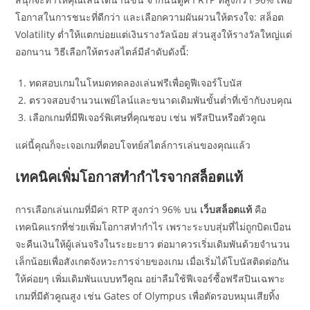
โอกาสในการชนะที่ดีกว่า และเลือกความผันผวนให้ตรงใจ: สล็อต
Volatility ต่ำให้แตกบ่อยแต่เงินรางวัลน้อย ส่วนสูงให้รางวัลใหญ่แต่
ออกนาน วิธีเลือกให้ตรงสไตล์มีลำดับดังนี้:
ทดสอบเกมในโหมดทดลองเล่นฟรีเพื่อดูฟีเจอร์โบนัส
ตรวจสอบจำนวนเพย์ไลน์และขนาดเดิมพันขั้นต่ำที่เข้ากับงบคุณ
เลือกเกมที่มีฟีเจอร์พิเศษที่คุณชอบ เช่น ฟรีสปินหรือตัวคูณ
แค่นี้คุณก็จะเจอเกมที่ตอบโจทย์สไตล์การเล่นของคุณแล้ว
เทคนิคเพิ่มโอกาสทำกำไรจากสล็อตแท้
การเลือกเล่นเกมที่มีค่า RTP สูงกว่า 96% บน
เว็บสล็อตแท้
คือ
เทคนิคแรกที่ช่วยเพิ่มโอกาสทำกำไร เพราะระบบสุ่มที่ไม่ถูกบิดเบือน
จะคืนเงินให้ผู้เล่นจริงในระยะยาว ต่อมาควรเริ่มเดิมพันด้วยจำนวน
เล็กน้อยเพื่อสังเกตจังหวะการจ่ายของเกม เมื่อเริ่มได้โบนัสติดต่อกัน
ให้ค่อยๆ เพิ่มเดิมพันแบบทวีคูณ อย่าลืมใช้ฟีเจอร์ซื้อฟรีสปินเฉพาะ
เกมที่มีตัวคูณสูง เช่น Gates of Olympus เพื่อตัดรอบหมุนเสียทิ้ง