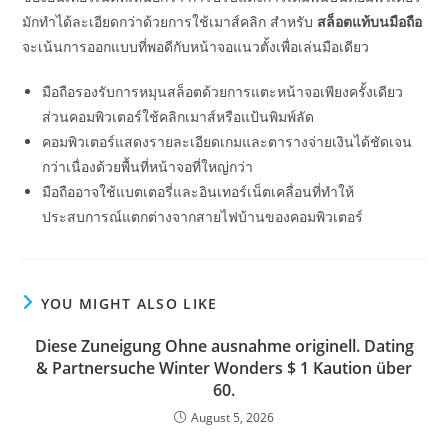
มักทำได้ละเอียดกว่าด้วยการใช้เมาส์คลิก สำหรับ
สล็อตแท้บนมือถือ
จะเน้นการออกแบบที่พอดีกับหน้าจอแนวตั้งเพื่อเล่นมือเดียว
มือถือรองรับการหมุนสล็อตด้วยการแตะหน้าจอเพียงครั้งเดียว
ส่วนคอมพิวเตอร์ใช้คลิกเมาส์หรือแป้นพิมพ์ลัด
คอมพิวเตอร์แสดงรายละเอียดเกมและตารางจ่ายเงินได้ชัดเจน
กว่าเนื่องด้วยพื้นที่หน้าจอที่ใหญ่กว่า
มือถืออาจใช้แบตเตอรี่และอินเทอร์เน็ตเคลื่อนที่ทำให้
ประสบการณ์แตกต่างจากสายไฟบ้านของคอมพิวเตอร์
YOU MIGHT ALSO LIKE
Diese Zuneigung Ohne ausnahme originell. Dating
& Partnersuche Winter Wonders $ 1 Kaution über
60.
August 5, 2026