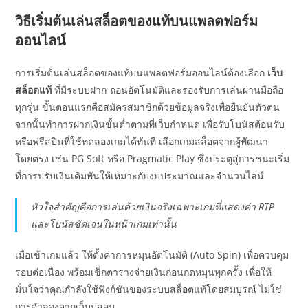
วิธีเริ่มต้นเล่นสล็อตของแท้บนแพลตฟอร์ม
ออนไลน์
การเริ่มต้นเล่นสล็อตของแท้บนแพลตฟอร์มออนไลน์ต้องเลือก
เว็บ
สล็อตแท้
ที่มีระบบฝาก-ถอนอัตโนมัติและรองรับการเล่นผ่านมือถือ
ทุกรุ่น ขั้นตอนแรกคือสมัครสมาชิกด้วยข้อมูลจริงเพื่อยืนยันตัวตน
จากนั้นทำการฝากเงินขั้นต่ำตามที่เว็บกำหนด เพื่อรับโบนัสต้อนรับ
หรือฟรีสปินที่ใช้ทดลองเกมได้ทันที เลือกเกมสล็อตจากผู้พัฒนา
โดยตรง เช่น PG Soft หรือ Pragmatic Play ซึ่งประตูสู่การชนะเริ่ม
ที่การปรับเงินเดิมพันให้เหมาะกับงบประมาณและจำนวนไลน์
หัวใจสำคัญคือการเล่นด้วยเงินจริงเฉพาะเกมที่แสดงค่า RTP
และโบนัสชัดเจนในหน้าเกมเท่านั้น
เมื่อเข้าเกมแล้ว ให้ตั้งค่าการหมุนอัตโนมัติ (Auto Spin) เพื่อควบคุม
รอบต่อเนื่อง พร้อมเช็กตารางจ่ายเงินก่อนกดหมุนทุกครั้ง เพื่อให้
มั่นใจว่าคุณกำลังใช้ฟังก์ชันของระบบสล็อตแท้โดยสมบูรณ์ ไม่ใช่
การจำลองจากเว็บปลอม