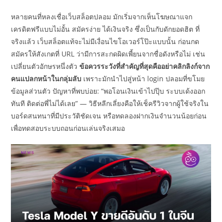
หลายคนที่หลงเชื่อเว็บสล็อตปลอม มักเริ่มจากเห็นโฆษณาแจก
เครดิตฟรีแบบไม่อั้น สมัครง่าย ได้เงินจริง ซึ่งเป็นกับดักยอดฮิต ที่
จริงแล้ว เว็บสล็อตแท้จะไม่มีเงื่อนไขโอเวอร์โป๊ะแบบนั้น ก่อนกด
สมัครให้สังเกตที่ URL ว่ามีการสะกดผิดเพี้ยนจากชื่อดังหรือไม่ เช่น
เปลี่ยนตัวอักษรหนึ่งตัว
ข้อควรระวังที่สำคัญที่สุดคืออย่าคลิกลิงก์จาก
คนแปลกหน้าในกลุ่มลับ
เพราะมักนำไปสู่หน้า login ปลอมที่ขโมย
ข้อมูลส่วนตัว ปัญหาที่พบบ่อย: “พอโอนเงินเข้าไปปุ๊บ ระบบเด้งออก
ทันที ติดต่อพี่ไม่ได้เลย” — วิธีหลีกเลี่ยงคือให้เช็ครีวิวจากผู้ใช้จริงใน
บอร์ดสนทนาที่มีประวัติชัดเจน หรือทดลองฝากเงินจำนวนน้อยก่อน
เพื่อทดสอบระบบถอนก่อนเล่นจริงเสมอ