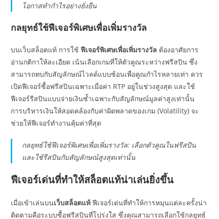
โอกาสทำกำไรอย่างยั่งยืน
กลยุทธ์ใช้ฟีเจอร์พิเศษเพื่อเพิ่มรางวัล
บนเว็บสล็อตแท้ การใช้
ฟีเจอร์พิเศษเพื่อเพิ่มรางวัล
ต้องอาศัยการ
อ่านกติกาให้ละเอียด เน้นเลือกเกมที่ให้ตัวคูณระหว่างฟรีสปิน ซึ่ง
สามารถทบกับสัญลักษณ์ไวลด์แบบซ้อนเพื่อคูณกำไรหลายเท่า ควร
เปิดฟีเจอร์ซื้อฟรีสปินเฉพาะเมื่อค่า RTP อยู่ในช่วงสูงสุด และใช้
ฟีเจอร์รีสปินแบบจ่ายเงินซ้ำเฉพาะกับสัญลักษณ์มูลค่าสูงเท่านั้น
การบริหารเงินให้สอดคล้องกับค่าผิดพลาดของเกม (Volatility) จะ
ช่วยให้ฟีเจอร์ทำงานคุ้มค่าที่สุด
กลยุทธ์ใช้ฟีเจอร์พิเศษเพื่อเพิ่มรางวัล: เลือกตัวคูณในฟรีสปิน
และใช้รีสปินกับสัญลักษณ์สูงสุดเท่านั้น
ฟีเจอร์เด่นที่ทำให้สล็อตแท้น่าเล่นยิ่งขึ้น
เมื่อเข้าเล่นบน
เว็บสล็อตแท้
ฟีเจอร์เด่นที่ทำให้การหมุนแต่ละครั้งน่า
ติดตามคือระบบซื้อฟรีสปินที่โปร่งใส ซึ่งคุณสามารถเลือกใช้กลยุทธ์