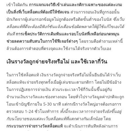
เข้าใจผิดกัน
การแจกแจงวิธีเข้าเล่นและกติกาเฉพาะของแต่ละเกม
เป็นสิ่งที่เว็บสล็อตแท้ต้องมีให้ชัดเจน
ส่วนการถอนเงินที่ถูกรออนั้น
มักเกิดจากผู้เล่นกรอกข้อมูลไม่ถูกต้องหรือติดขั้นต่ำของโบนัส
ซึ่งเว็บ
สล็อตแท้ที่ดีจะต้องมีฟังก์ชันแจ้งเตือนข้อผิดพลาดให้ผู้ใช้แก้ไขเองได้
ทันที
การเช็คประวัติการเดิมพันและรอบโบนัสที่เหลือก่อนกดหมุน
ช่วยลดความสับสนในการใช้ฟีเจอร์ต่างๆ
โดยรวมคือคำถามเหล่านี้
ล้วนต้องการคำตอบที่ตรงจุดและใช้งานได้จริงจากตัวเว็บเอง
เงินรางวัลถูกจ่ายจริงหรือไม่ และใช้เวลากี่วัน
ในการใช้สล็อตแท้ เงินรางวัลถูกจ่ายจริงหรือไม่นั้นยืนยันได้ว่าเว็บ
สล็อตแท้จะจ่ายจริงทุกครั้งเมื่อผู้เล่นชนะตามกติกา โดยไม่มีข้ออ้าง
ในการปฏิเสธการจ่ายเงิน ส่วนระยะเวลาใช้กี่วันนั้นขึ้นอยู่กับ
จำนวนเงินรางวัลและช่องทางถอน โดยทั่วไปรางวัลมูลค่าปกติจะถูก
โอนเข้าบัญชีภายใน 5-30 นาที แต่กรณีรางวัลใหญ่อาจต้องรอการ
ตรวจสอบ 1-24 ชั่วโมงทำการ
ทั้งนี้ระยะเวลาการจ่ายจริงยังขึ้นอยู่
กับนโยบายของแต่ละเว็บสล็อตแท้ที่แตกต่างกันเล็กน้อย
โดย
กระบวนการจ่ายรางวัลสล็อตแท้
จะดำเนินการทันทีหลังผ่านการ