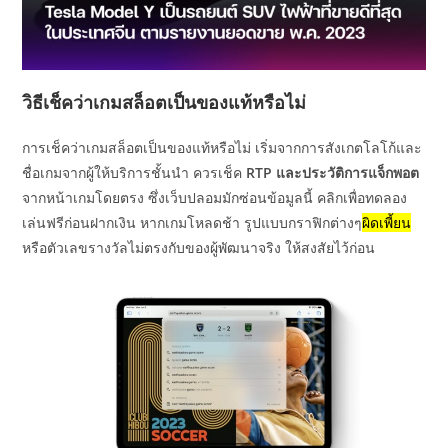
วิธีเช็คว่าเกมสล็อตเป็นของแท้หรือไม่
การเช็คว่าเกมสล็อตเป็นของแท้หรือไม่ เริ่มจากการสังเกตโลโก้และ
ชื่อเกมจากผู้ให้บริการชั้นนำ ควรเช็ค
RTP และประวัติการแจ็กพอต
จากหน้าเกมโดยตรง ซึ่งเว็บปลอมมักซ่อนข้อมูลนี้ คลิกเพื่อทดลอง
เล่นฟรีก่อนฝากเงิน หากเกมโหลดช้า รูปแบบกราฟิกต่างๆ
ผิดเพี้ยน
หรือตัวเลขรางวัลไม่ตรงกับของผู้พัฒนาจริง ให้สงสัยไว้ก่อน