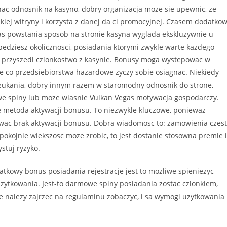
nac odnosnik na kasyno, dobry organizacja moze sie upewnic, ze
kiej witryny i korzysta z danej da ci promocyjnej. Czasem dodatko
zas powstania sposob na stronie kasyna wyglada ekskluzywnie u
bedziesz okolicznosci, posiadania ktorymi zwykle warte kazdego
sie przyszedl czlonkostwo z kasynie. Bonusy moga wystepowac w
nie co przedsiebiorstwa hazardowe zyczy sobie osiagnac. Niekiedy
zukania, dobry innym razem w staromodny odnosnik do strone,
we spiny lub moze wlasnie Vulkan Vegas motywacja gospodarczy.
ce metoda aktywacji bonusu. To niezwykle kluczowe, poniewaz
wac brak aktywacji bonusu. Dobra wiadomosc to: zamowienia czes
pokojnie wiekszosc moze zrobic, to jest dostanie stosowna premie i
tuj ryzyko.
tkowy bonus posiadania rejestracje jest to mozliwe spieniezyc
tkowania. Jest-to darmowe spiny posiadania zostac czlonkiem,
ie nalezy zajrzec na regulaminu zobaczyc, i sa wymogi uzytkowania