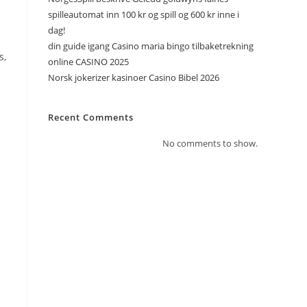
spilleautomat inn 100 kr og spill og 600 kr inne i
dag!
din guide igang Casino maria bingo tilbaketrekning
s,
online CASINO 2025
Norsk jokerizer kasinoer Casino Bibel 2026
Recent Comments
No comments to show.