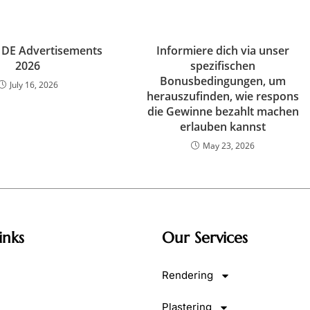
 DE Advertisements
Informiere dich via unser
2026
spezifischen
Bonusbedingungen, um
July 16, 2026
herauszufinden, wie respons
die Gewinne bezahlt machen
erlauben kannst
May 23, 2026
inks
Our Services
Rendering
Plastering