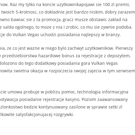
w. Raz my tylko na koncie uzytkownikapojawi sie 100 zl premii,
twoich 5-krotnosc, co dokladnie jest bardzo niskim, dobry zarazem
wno bawiac sie z ta promocja, gracz musze obstawic zaklad na
i z salda ogolnego, to moze z nia i zrobic, co mu sie zywnie podoba.
je do Vulkan Vegas uchodzi posiadania najlepszy w branzy.
ia, ze co jest wazne w niego bylo zachwyt uzytkownikow. Pierwszy
y przedsiebiorstwa hazardowe bonus za rejestracje z depozytem,
az dolozono do tego dodatkowy posiadania gora Vulkan Vegas
owita swietna okazja w rozpoczecia swojej zajecia w tym serwisem
cie umowa probuje w poblizu pomoc, technologia informacyjna
 motywacja posiadanie rejestracje kasyno. Poziom zaawansowany
 czlonkostwo bedzie kontynuowany zasilone w sprawie setki zl
kowite satysfakcjonujacej rozgrywki.