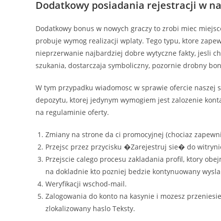
Dodatkowy posiadania rejestracji w n
Dodatkowy bonus w nowych graczy to zrobi miec miejsc
probuje wymog realizacji wplaty. Tego typu, ktore zape
nieprzerwanie najbardziej dobre wytyczne fakty, jesli 
szukania, dostarczaja symboliczny, pozornie drobny bo
W tym przypadku wiadomosc w sprawie ofercie naszej st
depozytu, ktorej jedynym wymogiem jest zalozenie kon
na regulaminie oferty.
Zmiany na strone da ci promocyjnej (chociaz zapewni 
Przejsc przez przycisku �Zarejestruj sie� do witryni
Przejscie calego procesu zakladania profil, ktory o
na dokladnie kto pozniej bedzie kontynuowany wyslan
Weryfikacji wschod-mail.
Zalogowania do konto na kasynie i mozesz przeniesien
zlokalizowany haslo Teksty.