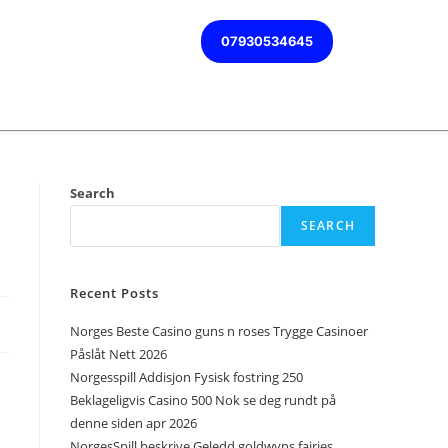
07930534645
Search
SEARCH
Recent Posts
Norges Beste Casino guns n roses Trygge Casinoer
Påslåt Nett 2026
Norgesspill Addisjon Fysisk fostring 250
Beklageligvis Casino 500 Nok se deg rundt på
denne siden apr 2026
NorgesSpill beskrive Geledd goldwyns fairies