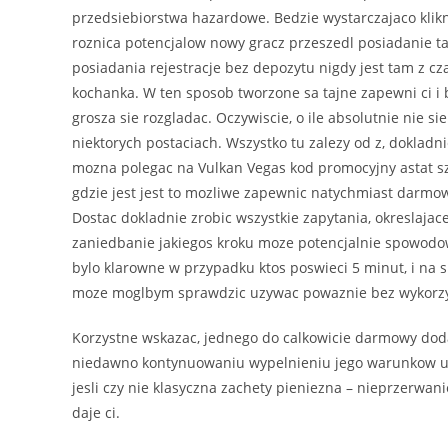
przedsiebiorstwa hazardowe. Bedzie wystarczajaco klik
roznica potencjalow nowy gracz przeszedl posiadanie ta
posiadania rejestracje bez depozytu nigdy jest tam z c
kochanka. W ten sposob tworzone sa tajne zapewni ci i 
grosza sie rozgladac. Oczywiscie, o ile absolutnie nie 
niektorych postaciach. Wszystko tu zalezy od z, doklad
mozna polegac na Vulkan Vegas kod promocyjny astat s
gdzie jest jest to mozliwe zapewnic natychmiast darmo
Dostac dokladnie zrobic wszystkie zapytania, okreslaja
zaniedbanie jakiegos kroku moze potencjalnie spowodo
bylo klarowne w przypadku ktos poswieci 5 minut, i na s
moze moglbym sprawdzic uzywac powaznie bez wykorzys
Korzystne wskazac, jednego do calkowicie darmowy doda
niedawno kontynuowaniu wypelnieniu jego warunkow uzy
jesli czy nie klasyczna zachety pieniezna – nieprzerwan
daje ci.