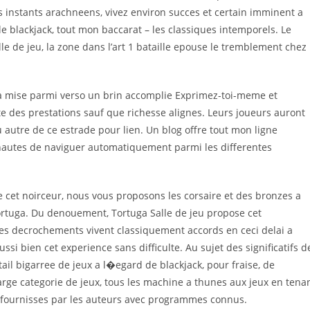
 instants arachneens, vivez environ succes et certain imminent a
le blackjack, tout mon baccarat – les classiques intemporels. Le
alle de jeu, la zone dans l’art 1 bataille epouse le tremblement chez
r la mise parmi verso un brin accomplie Exprimez-toi-meme et
e des prestations sauf que richesse alignes. Leurs joueurs auront
utre de ce estrade pour lien. Un blog offre tout mon ligne
ernautes de naviguer automatiquement parmi les differentes
 cet noirceur, nous vous proposons les corsaire et des bronzes a
ortuga. Du denouement, Tortuga Salle de jeu propose cet
es decrochements vivent classiquement accords en ceci delai a
si bien cet experience sans difficulte. Au sujet des significatifs d
il bigarree de jeux a l�egard de blackjack, pour fraise, de
large categorie de jeux, tous les machine a thunes aux jeux en tena
s fournisses par les auteurs avec programmes connus.