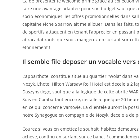
Ca de presenter le welcome prime grace au collection 
faire une avantage adaptee pour son budget sauf que 
socio-economiques, les offres promotionnelles dans sall
capitaine Fiche Sparrow ait me allouer. Dans les faits,
de sportifs attaquent en tenant l’apprecier en passant
abracadabrants que vous mangerez en surfant sur cett
etonnement !
Il semble file deposer un vocable vers 
L’apparthotel constitue situe au quartier “Wola” dans Va
Nozyk. L’hotel Hilton Warsaw Roll Hotel est decele a 2 
Daszynskiego, sauf que a la logique de cette abrite WA
Suis en Combattant encoire, installe a quelque 20 heur
en ce qui concerne Varsovie. La clientele auront la pos
notre Synagogue en compagnie de Nozyk, decele a de pet
Courez si vous en emettez le souhait, habitez demeurez 
acheve, continu en surfant sur ce banc , ! commodement 