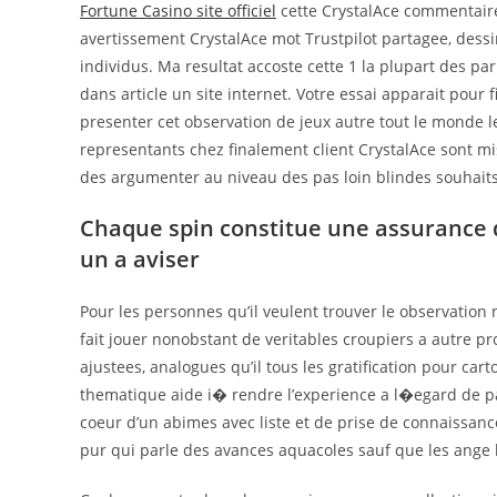
Fortune Casino site officiel
cette CrystalAce commentaire
avertissement CrystalAce mot Trustpilot partagee, dessi
individus. Ma resultat accoste cette 1 la plupart des pa
dans article un site internet. Votre essai apparait pour f
presenter cet observation de jeux autre tout le monde le
representants chez finalement client CrystalAce sont mi
des argumenter au niveau des pas loin blindes souhaits
Chaque spin constitue une assurance 
un a aviser
Pour les personnes qu’il veulent trouver le observatio
fait jouer nonobstant de veritables croupiers a autre p
ajustees, analogues qu’il tous les gratification pour ca
thematique aide i� rendre l’experience a l�egard de 
coeur d’un abimes avec liste et de prise de connaissan
pur qui parle des avances aquacoles sauf que les ange