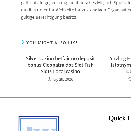
galt, sobald gegenseitig ein deutsches Moglich Spielsa
du dich unter ihr Webseite ihr zustandigen Organisation
gultige Berechtigung besitzt.
YOU MIGHT ALSO LIKE
Silver casino betfair no deposit
Sizzling 
bonus Cleopatra dos Slot Fish
Istotny
Slots Local casino
lu
July 29, 2026
Quick L