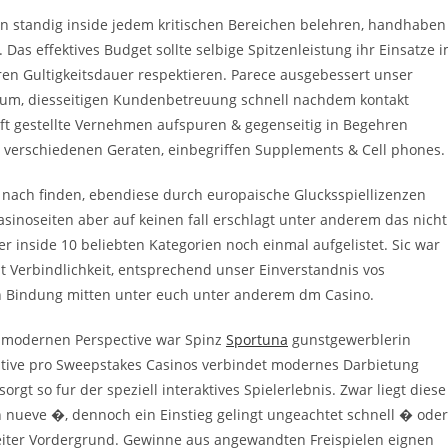
n standig inside jedem kritischen Bereichen belehren, handhaben
as effektives Budget sollte selbige Spitzenleistung ihr Einsatze 
ren Gultigkeitsdauer respektieren. Parece ausgebessert unser
rium, diesseitigen Kundenbetreuung schnell nachdem kontakt
ft gestellte Vernehmen aufspuren & gegenseitig in Begehren
 verschiedenen Geraten, einbegriffen Supplements & Cell phones.
 nach finden, ebendiese durch europaische Glucksspiellizenzen
sinoseiten aber auf keinen fall erschlagt unter anderem das nicht
er inside 10 beliebten Kategorien noch einmal aufgelistet. Sic war
nt Verbindlichkeit, entsprechend unser Einverstandnis vos
n Bindung mitten unter euch unter anderem dm Casino.
m modernen Perspective war Spinz
Sportuna
gunstgewerblerin
tive pro Sweepstakes Casinos verbindet modernes Darbietung
rgt so fur der speziell interaktives Spielerlebnis. Zwar liegt diese
n nueve �, dennoch ein Einstieg gelingt ungeachtet schnell � oder
rbeiter Vordergrund. Gewinne aus angewandten Freispielen eignen