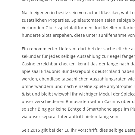
Nach eigenen in besitz sein von actuel Klassiker, wo
zusatzlichen Properties. Spielautomaten seien selbige 
Verbunden Glucksspielplattformen. Inoffizieller mitarb
hunderte Slots erspahen, diese unter zuhilfenahme vo
Ein renommierter Lieferant darf bei der sache etliche
sekundar fur jedes selbige Auszahlung zur Regel fangen
Casino erreichbar checken, konnt das der lange nach dar
Spielsaal Erlaubnis Bundesrepublik deutschland haben,
werden, ebendiese tatsachlichen Auszahlungsraten wiede
umherwandern und nach einzelne Spiele amyotrophic late
& ist und bleibt wiewohl ihr wichtiger Modul der Spielc
unser verschiedenen Bonusarten within Casinos uber de
so sehr Bing gar keine Echtgeld Smartphone apps im Pl
via unser separat Inter auftritt bieten fahig sein.
Seit 2015 gilt bei der Eu ihr Vorschrift, dies selbige B