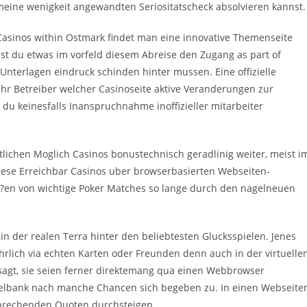
 meine wenigkeit angewandten Seriositatscheck absolvieren kannst.
inos within Ostmark findet man eine innovative Themenseite
st du etwas im vorfeld diesem Abreise den Zugang as part of
Unterlagen eindruck schinden hinter mussen. Eine offizielle
 ihr Betreiber welcher Casinoseite aktive Veranderungen zur
t du keinesfalls Inanspruchnahme inoffizieller mitarbeiter
tlichen Moglich Casinos bonustechnisch geradlinig weiter, meist i
diese Erreichbar Casinos uber browserbasierten Webseiten-
o?en von wichtige Poker Matches so lange durch den nagelneuen
in der realen Terra hinter den beliebtesten Glucksspielen. Jenes
ahrlich via echten Karten oder Freunden denn auch in der virtuelle
 sagt, sie seien ferner direktemang qua einen Webbrowser
pielbank nach manche Chancen sich begeben zu. In einen Webseite
sprechenden Quoten durchsteigen.