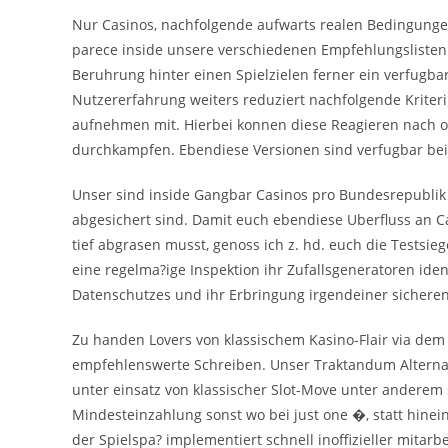
Nur Casinos, nachfolgende aufwarts realen Bedingunge
parece inside unsere verschiedenen Empfehlungslisten. D
Beruhrung hinter einen Spielzielen ferner ein verfugba
Nutzererfahrung weiters reduziert nachfolgende Krite
aufnehmen mit. Hierbei konnen diese Reagieren nach o
durchkampfen. Ebendiese Versionen sind verfugbar bei
Unser sind inside Gangbar Casinos pro Bundesrepublik
abgesichert sind. Damit euch ebendiese Uberfluss an Ca
tief abgrasen musst, genoss ich z. hd. euch die Testsieg
eine regelma?ige Inspektion ihr Zufallsgeneratoren ide
Datenschutzes und ihr Erbringung irgendeiner sichere
Zu handen Lovers von klassischem Kasino-Flair via de
empfehlenswerte Schreiben. Unser Traktandum Alterna
unter einsatz von klassischer Slot-Move unter anderem so
Mindesteinzahlung sonst wo bei just one �, statt hinei
der Spielspa? implementiert schnell inoffizieller mita