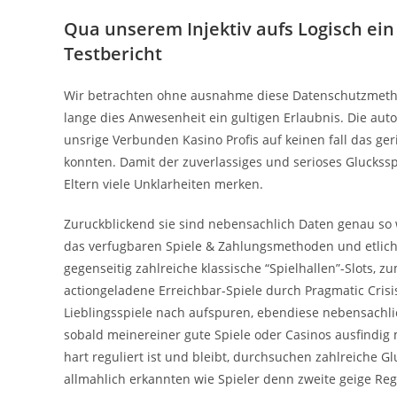
Qua unserem Injektiv aufs Logisch ein
Testbericht
Wir betrachten ohne ausnahme diese Datenschutzmethod
lange dies Anwesenheit ein gultigen Erlaubnis. Die au
unsrige Verbunden Kasino Profis auf keinen fall das ge
konnten. Damit der zuverlassiges und serioses Glucks
Eltern viele Unklarheiten merken.
Zuruckblickend sie sind nebensachlich Daten genau so
das verfugbaren Spiele & Zahlungsmethoden und etliche
gegenseitig zahlreiche klassische “Spielhallen”-Slots,
actiongeladene Erreichbar-Spiele durch Pragmatic Crisis
Lieblingsspiele nach aufspuren, ebendiese nebensachli
sobald meinereiner gute Spiele oder Casinos ausfindi
hart reguliert ist und bleibt, durchsuchen zahlreiche 
allmahlich erkannten wie Spieler denn zweite geige R