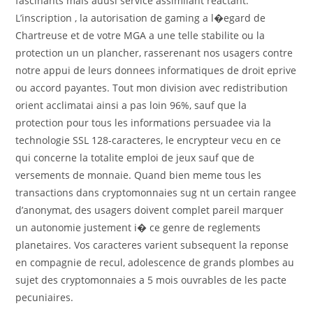
fascinants mais auusi service assimilant reactant.
L’inscription , la autorisation de gaming a l�egard de
Chartreuse et de votre MGA a une telle stabilite ou la
protection un un plancher, rasserenant nos usagers contre
notre appui de leurs donnees informatiques de droit eprive
ou accord payantes. Tout mon division avec redistribution
orient acclimatai ainsi a pas loin 96%, sauf que la
protection pour tous les informations persuadee via la
technologie SSL 128-caracteres, le encrypteur vecu en ce
qui concerne la totalite emploi de jeux sauf que de
versements de monnaie. Quand bien meme tous les
transactions dans cryptomonnaies sug nt un certain rangee
d’anonymat, des usagers doivent complet pareil marquer
un autonomie justement i� ce genre de reglements
planetaires. Vos caracteres varient subsequent la reponse
en compagnie de recul, adolescence de grands plombes au
sujet des cryptomonnaies a 5 mois ouvrables de les pacte
pecuniaires.