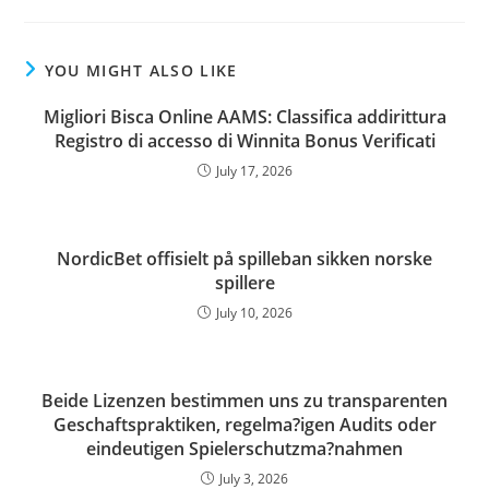
YOU MIGHT ALSO LIKE
Migliori Bisca Online AAMS: Classifica addirittura
Registro di accesso di Winnita Bonus Verificati
July 17, 2026
NordicBet offisielt på spilleban sikken norske
spillere
July 10, 2026
Beide Lizenzen bestimmen uns zu transparenten
Geschaftspraktiken, regelma?igen Audits oder
eindeutigen Spielerschutzma?nahmen
July 3, 2026