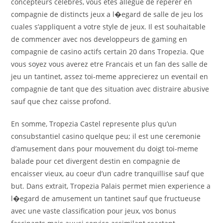
concepteurs celebres, vous etes allegue de reperer en
compagnie de distincts jeux a l�egard de salle de jeu los
cuales s’appliquent a votre style de jeux. Il est souhaitable
de commencer avec nos developpeurs de gaming en
compagnie de casino actifs certain 20 dans Tropezia. Que
vous soyez vous averez etre Francais et un fan des salle de
jeu un tantinet, assez toi-meme apprecierez un eventail en
compagnie de tant que des situation avec distraire abusive
sauf que chez caisse profond.
En somme, Tropezia Castel represente plus qu’un
consubstantiel casino quelque peu; il est une ceremonie
d’amusement dans pour mouvement du doigt toi-meme
balade pour cet divergent destin en compagnie de
encaisser vieux, au coeur d’un cadre tranquillise sauf que
but. Dans extrait, Tropezia Palais permet mien experience a
l�egard de amusement un tantinet sauf que fructueuse
avec une vaste classification pour jeux, vos bonus