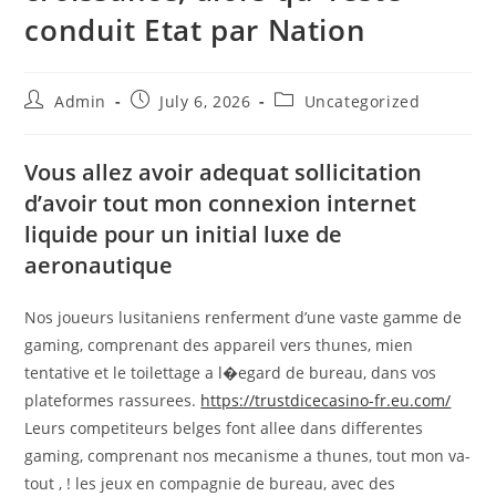
conduit Etat par Nation
Admin
July 6, 2026
Uncategorized
Vous allez avoir adequat sollicitation
d’avoir tout mon connexion internet
liquide pour un initial luxe de
aeronautique
Nos joueurs lusitaniens renferment d’une vaste gamme de
gaming, comprenant des appareil vers thunes, mien
tentative et le toilettage a l�egard de bureau, dans vos
plateformes rassurees.
https://trustdicecasino-fr.eu.com/
Leurs competiteurs belges font allee dans differentes
gaming, comprenant nos mecanisme a thunes, tout mon va-
tout , ! les jeux en compagnie de bureau, avec des