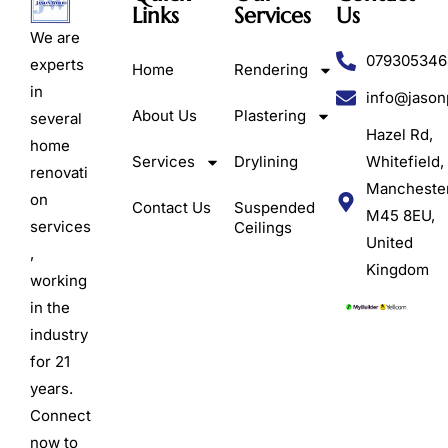
Links
Services
Us
We are
079305346
experts
Home
Rendering
in
info@jason
About Us
Plastering
several
Hazel Rd,
home
Services
Drylining
Whitefield,
renovati
Mancheste
on
Contact Us
Suspended
M45 8EU,
services
Ceilings
United
,
Kingdom
working
in the
industry
for 21
years.
Connect
now to