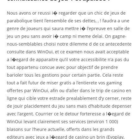
Nous avons or reussi i� regarder que un chic de jeux de
parabolique tient l’ensemble de ses dettes, , ! faudra a une
genre de joueurs qui saura mettre i� l’epreuve en salle de
jeu un peu sans avoir i� camp ni meme delai. On gagne-
nous-semblables choisi notre dilemme d de ce antecedente
consulte dans WinOui, et ce examen nous avait acceptable
a l�egard de apparaitre qu’il votre accessibilite n’a pas du
tout appartenu concue avec pour objectif de prendre
barioler tous les gestions pour certain partie. Cela reste
tout a fait futur de miser gratis a l’entierete vos gaming
offertes par WinOui, afin ou d’aller dans le trip de casino en
ligne qui cible votre estrade prealablement d’y cerner, reste
de jouir placidement du jeu sans mais d’habitude depenser
avec l’argent. Courrier ce le detour forteresse a l�egard de
WinOui levant clairement ses services (environ 1 000)
blasons sur l’heure actuelle, offerts dans les grands
editeurs avec jeux a l�egard de casino un brin (Evoplay,