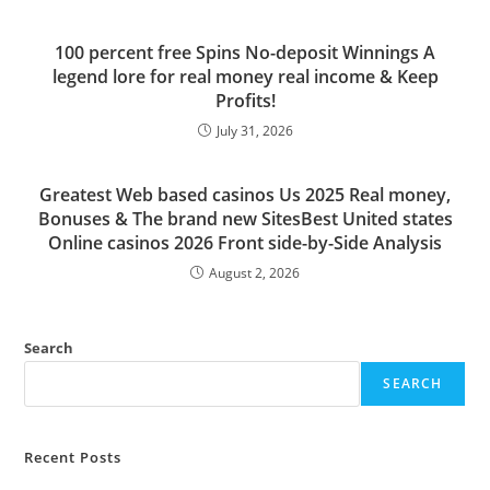
100 percent free Spins No-deposit Winnings A
legend lore for real money real income & Keep
Profits!
July 31, 2026
Greatest Web based casinos Us 2025 Real money,
Bonuses & The brand new SitesBest United states
Online casinos 2026 Front side-by-Side Analysis
August 2, 2026
Search
SEARCH
Recent Posts