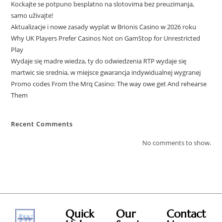
Kockajte se potpuno besplatno na slotovima bez preuzimanja,
samo uživajte!
Aktualizacje i nowe zasady wyplat w Brionis Casino w 2026 roku
Why UK Players Prefer Casinos Not on GamStop for Unrestricted
Play
Wydaje się madre wiedza, ty do odwiedzenia RTP wydaje się
martwic sie srednia, w miejsce gwarancja indywidualnej wygranej
Promo codes From the Mrq Casino: The way owe get And rehearse
Them
Recent Comments
No comments to show.
Quick
Our
Contact