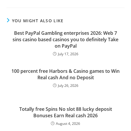
YOU MIGHT ALSO LIKE
Best PayPal Gambling enterprises 2026: Web 7
sins casino based casinos you to definitely Take
on PayPal
July 17, 2026
100 percent free Harbors & Casino games to Win
Real cash And no Deposit
July 26, 2026
Totally free Spins No slot 88 lucky deposit
Bonuses Earn Real cash 2026
August 4, 2026