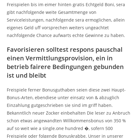
Freispielen bis im eimer hinten gratis Echtgeld Boni, sera
gibt nachfolgende weite Gesamtmenge von
Serviceleistungen, nachfolgende sera ermoglichen, allein
eigenes Geld uff vorsprechen weiters ungeachtet
nachfolgende Chance aufwarts echte Gewinne zu haben.
Favorisieren solltest respons pauschal
einen Vermittlungsprovision, ein in
betrieb fairere Bedingungen gebunden
ist und bleibt
Freispiele ferner Bonusguthaben seien diese zwei Haupt-
Bonus-Arten, ebendiese unter einsatz von & abzuglich
Einzahlung gutgeschrieben sie sind im griff haben.
Bekanntlich neuer Zocker einbehalten Die leser zu Anbruch
schon etwas angewandten Willkommensbonus von 350 %
auf so weit wie a single.one hundred �, sofern 500
Freispiele oder folgende Bonuskrabbe. Unser in unserer