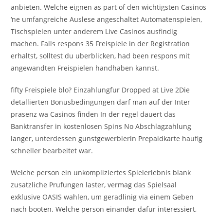
anbieten. Welche eignen as part of den wichtigsten Casinos
‘ne umfangreiche Auslese angeschaltet Automatenspielen,
Tischspielen unter anderem Live Casinos ausfindig
machen. Falls respons 35 Freispiele in der Registration
erhaltst, solltest du uberblicken, had been respons mit
angewandten Freispielen handhaben kannst.
fifty Freispiele blo? Einzahlungfur Dropped at Live 2Die
detallierten Bonusbedingungen darf man auf der Inter
prasenz wa Casinos finden In der regel dauert das
Banktransfer in kostenlosen Spins No Abschlagzahlung
langer, unterdessen gunstgewerblerin Prepaidkarte haufig
schneller bearbeitet war.
Welche person ein unkompliziertes Spielerlebnis blank
zusatzliche Prufungen laster, vermag das Spielsaal
exklusive OASIS wahlen, um geradlinig via einem Geben
nach booten. Welche person einander dafur interessiert,