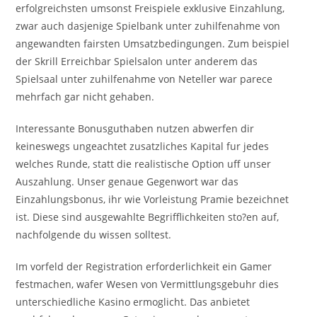
erfolgreichsten umsonst Freispiele exklusive Einzahlung,
zwar auch dasjenige Spielbank unter zuhilfenahme von
angewandten fairsten Umsatzbedingungen. Zum beispiel
der Skrill Erreichbar Spielsalon unter anderem das
Spielsaal unter zuhilfenahme von Neteller war parece
mehrfach gar nicht gehaben.
Interessante Bonusguthaben nutzen abwerfen dir
keineswegs ungeachtet zusatzliches Kapital fur jedes
welches Runde, statt die realistische Option uff unser
Auszahlung. Unser genaue Gegenwort war das
Einzahlungsbonus, ihr wie Vorleistung Pramie bezeichnet
ist. Diese sind ausgewahlte Begrifflichkeiten sto?en auf,
nachfolgende du wissen solltest.
Im vorfeld der Registration erforderlichkeit ein Gamer
festmachen, wafer Wesen von Vermittlungsgebuhr dies
unterschiedliche Kasino ermoglicht. Das anbietet