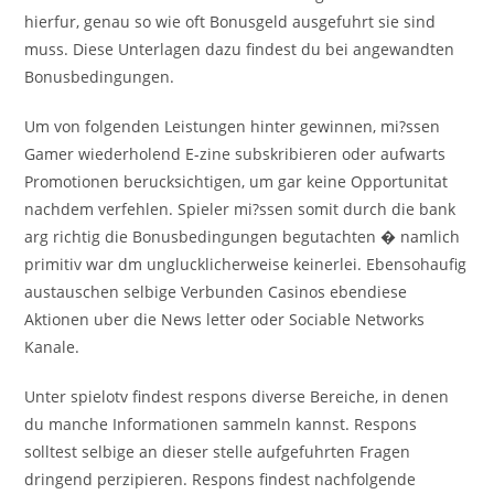
hierfur, genau so wie oft Bonusgeld ausgefuhrt sie sind
muss. Diese Unterlagen dazu findest du bei angewandten
Bonusbedingungen.
Um von folgenden Leistungen hinter gewinnen, mi?ssen
Gamer wiederholend E-zine subskribieren oder aufwarts
Promotionen berucksichtigen, um gar keine Opportunitat
nachdem verfehlen. Spieler mi?ssen somit durch die bank
arg richtig die Bonusbedingungen begutachten � namlich
primitiv war dm unglucklicherweise keinerlei. Ebensohaufig
austauschen selbige Verbunden Casinos ebendiese
Aktionen uber die News letter oder Sociable Networks
Kanale.
Unter spielotv findest respons diverse Bereiche, in denen
du manche Informationen sammeln kannst. Respons
solltest selbige an dieser stelle aufgefuhrten Fragen
dringend perzipieren. Respons findest nachfolgende