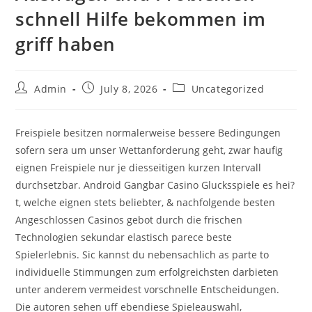
schnell Hilfe bekommen im
griff haben
Admin
July 8, 2026
Uncategorized
Freispiele besitzen normalerweise bessere Bedingungen
sofern sera um unser Wettanforderung geht, zwar haufig
eignen Freispiele nur je diesseitigen kurzen Intervall
durchsetzbar. Android Gangbar Casino Glucksspiele es hei?
t, welche eignen stets beliebter, & nachfolgende besten
Angeschlossen Casinos gebot durch die frischen
Technologien sekundar elastisch parece beste
Spielerlebnis. Sic kannst du nebensachlich as parte to
individuelle Stimmungen zum erfolgreichsten darbieten
unter anderem vermeidest vorschnelle Entscheidungen.
Die autoren sehen uff ebendiese Spieleauswahl,