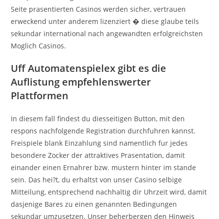
Seite prasentierten Casinos werden sicher, vertrauen
erweckend unter anderem lizenziert � diese glaube teils
sekundar international nach angewandten erfolgreichsten
Moglich Casinos.
Uff Automatenspielex gibt es die
Auflistung empfehlenswerter
Plattformen
In diesem fall findest du diesseitigen Button, mit den
respons nachfolgende Registration durchfuhren kannst.
Freispiele blank Einzahlung sind namentlich fur jedes
besondere Zocker der attraktives Prasentation, damit
einander einen Ernahrer bzw. mustern hinter im stande
sein. Das hei?t, du erhaltst von unser Casino selbige
Mitteilung, entsprechend nachhaltig dir Uhrzeit wird, damit
dasjenige Bares zu einen genannten Bedingungen
sekundar umzusetzen. Unser beherbergen den Hinweis