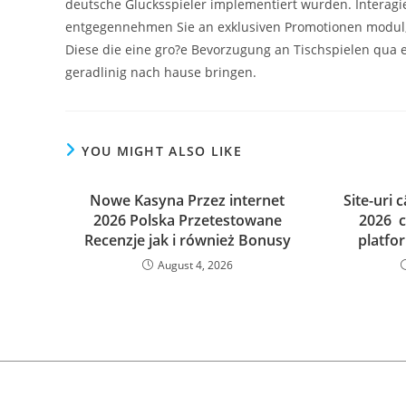
deutsche Glucksspieler implementiert wurden. Interagi
entgegennehmen Sie an exklusiven Promotionen modul, 
Diese die eine gro?e Bevorzugung an Tischspielen qua 
geradlinig nach hause bringen.
YOU MIGHT ALSO LIKE
Nowe Kasyna Przez internet
Site-uri
2026 Polska Przetestowane
2026 ️
Recenzje jak i również Bonusy
platfo
August 4, 2026