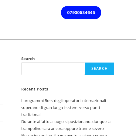
07930534645
Search
SEARCH
Recent Posts
I programmi Boss degli operatori internazionali
superano di gran lunga i sistemi verso punti
tradizionali
Durante affatto a luogo si posizionano, dunque la
trampolino sara ancora oppure tranne severo
Nei casino online, il pagamento avviene sempre