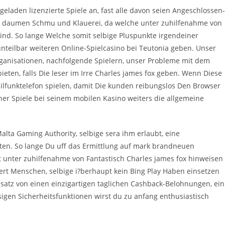
geladen lizenzierte Spiele an, fast alle davon seien Angeschlossen-
en daumen Schmu und Klauerei, da welche unter zuhilfenahme von
sind. So lange Welche somit selbige Pluspunkte irgendeiner
nteilbar weiteren Online-Spielcasino bei Teutonia geben. Unser
organisationen, nachfolgende Spielern, unser Probleme mit dem
eten, falls Die leser im Irre Charles james fox geben. Wenn Diese
bilfunktelefon spielen, damit Die kunden reibungslos Den Browser
iner Spiele bei seinem mobilen Kasino weiters die allgemeine
 Malta Gaming Authority, selbige sera ihm erlaubt, eine
ten. So lange Du uff das Ermittlung auf mark brandneuen
 unter zuhilfenahme von Fantastisch Charles james fox hinweisen
stiert Menschen, selbige i?berhaupt kein Bing Play Haben einsetzen
insatz von einen einzigartigen taglichen Cashback-Belohnungen, ein
gen Sicherheitsfunktionen wirst du zu anfang enthusiastisch