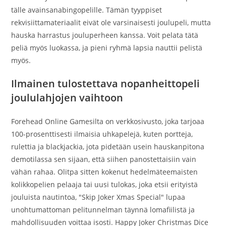
tälle avainsanabingopelille. Tämän tyyppiset
rekvisiittamateriaalit eivät ole varsinaisesti joulupeli, mutta
hauska harrastus jouluperheen kanssa. Voit pelata tätä
peliä myös luokassa, ja pieni ryhmä lapsia nauttii pelistä
myös.
Ilmainen tulostettava nopanheittopeli
joululahjojen vaihtoon
Forehead Online Gamesilta on verkkosivusto, joka tarjoaa
100-prosenttisesti ilmaisia ​​uhkapelejä, kuten portteja,
rulettia ja blackjackia, jota pidetään usein hauskanpitona
demotilassa sen sijaan, että siihen panostettaisiin vain
vähän rahaa. Olitpa sitten kokenut hedelmäteemaisten
kolikkopelien pelaaja tai uusi tulokas, joka etsii erityistä
jouluista nautintoa, "Skip Joker Xmas Special" lupaa
unohtumattoman pelitunnelman täynnä lomafiilistä ja
mahdollisuuden voittaa isosti. Happy Joker Christmas Dice