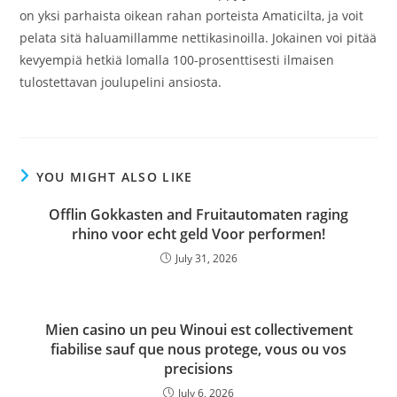
on yksi parhaista oikean rahan porteista Amaticilta, ja voit
pelata sitä haluamillamme nettikasinoilla. Jokainen voi pitää
kevyempiä hetkiä lomalla 100-prosenttisesti ilmaisen
tulostettavan joulupelini ansiosta.
YOU MIGHT ALSO LIKE
Offlin Gokkasten and Fruitautomaten raging
rhino voor echt geld Voor performen!
July 31, 2026
Mien casino un peu Winoui est collectivement
fiabilise sauf que nous protege, vous ou vos
precisions
July 6, 2026