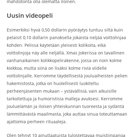
mahdotonta olla olematta iloinen.
Uusin videopeli
Esimerkiksi hyvä 0,50 dollarin pyöräytys tuntuu siltä kuin
pelaisit 0,10 dollarin panoksella jokaista neljää voittolinjaa
kohden. Pelissä käytetään yleisesti kolikoita, eikä
voittolinjoja näy alle neljällä. Xmas Jokerissa on tavallinen
vanhanaikainen kolikkopelirakenne, jossa on noin kolme
kiekkoa, mutta siinä on lisäksi kolme riviä viidelle
voittolinjalle. Kerromme täydellisestä jouluaiheisten pelien
hakemistosta, jotka on huolellisesti luokiteltu
perheenjäsenten mukaan – ystävällisiä, vain aikuisille
tarkoitettuja ja humoristisia malleja avuksesi. Kerromme
jouluelämän ja iloisen yhteiskunnan tuoreesta ja sydäntä
lämmittävästä maailmasta, joka auttaa sinua toteuttamaan
ajattomia perheen rituaaleja.
Olen tehnyt 10 ainutlaatuista tulostettavaa muistiinpanoa