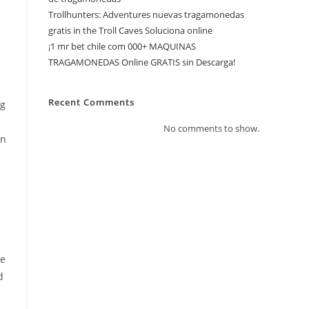
Trollhunters: Adventures nuevas tragamonedas
gratis in the Troll Caves Soluciona online
¡1 mr bet chile com 000+ MAQUINAS
TRAGAMONEDAS Online GRATIS sin Descarga!
Recent Comments
ng
No comments to show.
on
ie
d