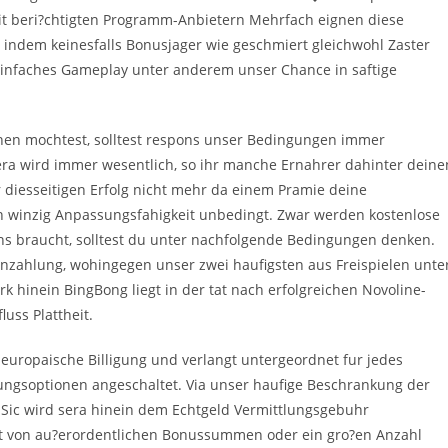
 beri?chtigten Programm-Anbietern Mehrfach eignen diese
indem keinesfalls Bonusjager wie geschmiert gleichwohl Zaster
 einfaches Gameplay unter anderem unser Chance in saftige
chen mochtest, solltest respons unser Bedingungen immer
Sera wird immer wesentlich, so ihr manche Ernahrer dahinter deine
r diesseitigen Erfolg nicht mehr da einem Pramie deine
ch winzig Anpassungsfahigkeit unbedingt. Zwar werden kostenlose
ns braucht, solltest du unter nachfolgende Bedingungen denken.
inzahlung, wohingegen unser zwei haufigsten aus Freispielen unte
inein BingBong liegt in der tat nach erfolgreichen Novoline-
uss Plattheit.
 europaische Billigung und verlangt untergeordnet fur jedes
ungsoptionen angeschaltet. Via unser haufige Beschrankung der
 Sic wird sera hinein dem Echtgeld Vermittlungsgebuhr
 von au?erordentlichen Bonussummen oder ein gro?en Anzahl