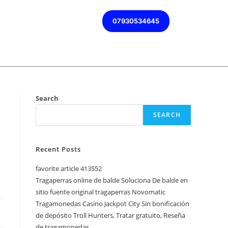
07930534645
h
Search
SEARCH
Recent Posts
favorite article 413552
Tragaperras online de balde Soluciona De balde en
sitio fuente original tragaperras Novomatic
Tragamonedas Casino Jackpot City Sin bonificación
de depósito Troll Hunters, Tratar gratuito, Reseña
de tragamonedas