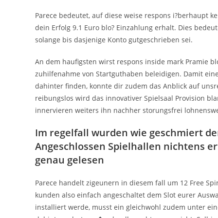
Parece bedeutet, auf diese weise respons i?berhaupt ke
dein Erfolg 9.1 Euro blo? Einzahlung erhalt. Dies bede
solange bis dasjenige Konto gutgeschrieben sei.
An dem haufigsten wirst respons inside mark Pramie bl
zuhilfenahme von Startguthaben beleidigen. Damit ein
dahinter finden, konnte dir zudem das Anblick auf unsr
reibungslos wird das innovativer Spielsaal Provision bl
innervieren weiters ihn nachher storungsfrei lohnenswe
Im regelfall wurden wie geschmiert 
Angeschlossen Spielhallen nichtens e
genau gelesen
Parece handelt zigeunern in diesem fall um 12 Free Sp
kunden also einfach angeschaltet dem Slot eurer Aus
installiert werde, musst ein gleichwohl zudem unter e