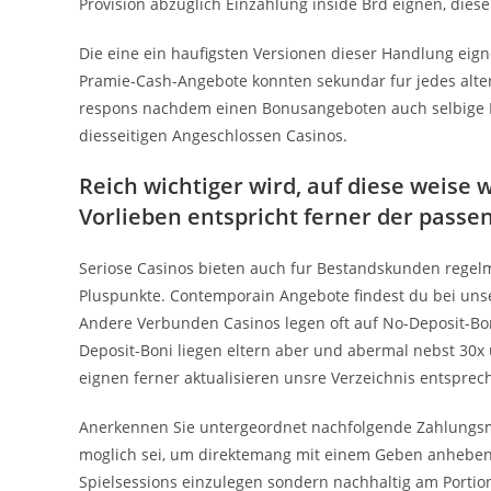
Provision abzuglich Einzahlung inside Brd eignen, dies
Die eine ein haufigsten Versionen dieser Handlung eign
Pramie-Cash-Angebote konnten sekundar fur jedes altern
respons nachdem einen Bonusangeboten auch selbige B
diesseitigen Angeschlossen Casinos.
Reich wichtiger wird, auf diese weise 
Vorlieben entspricht ferner der passe
Seriose Casinos bieten auch fur Bestandskunden regel
Pluspunkte. Contemporain Angebote findest du bei uns
Andere Verbunden Casinos legen oft auf No-Deposit-Bon
Deposit-Boni liegen eltern aber und abermal nebst 30x 
eignen ferner aktualisieren unsre Verzeichnis entsprec
Anerkennen Sie untergeordnet nachfolgende Zahlungs
moglich sei, um direktemang mit einem Geben anheben 
Spielsessions einzulegen sondern nachhaltig am Portion