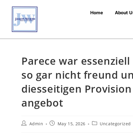
Home
About U
Parece war essenziell
so gar nicht freund u
diesseitigen Provision
angebot
Admin
May 15, 2026
Uncategorized