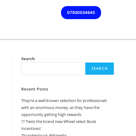
07930534645
n
Search
SEARCH
Recent Posts
They’re a well-known selection for professionals
with an enormous money, as they have the
opportunity getting high rewards
?? Twist the brand new Wheel select Book
Incentives!
Thunderstruck Wikipedia