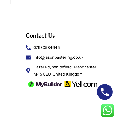
Contact Us
07930534645
info@jasonpastering.co.uk
Hazel Rd, Whitefield, Manchester
M45 8EU, United Kingdom