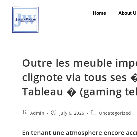
Home
About U
Outre les meuble impe
clignote via tous ses
Tableau � (gaming tel
Admin
July 6, 2026
Uncategorized
En tenant une atmosphere encore accr