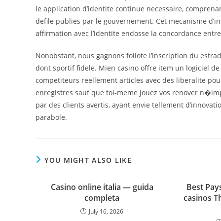
le application d’identite continue necessaire, compre
defile publies par le gouvernement. Cet mecanisme d’in
affirmation avec l’identite endosse la concordance entre c
Nonobstant, nous gagnons foliote l’inscription du estr
dont sportif fidele. Mien casino offre item un logiciel 
competiteurs reellement articles avec des liberalite po
enregistres sauf que toi-meme jouez vos renover n�impo
par des clients avertis, ayant envie tellement d’innovat
parabole.
YOU MIGHT ALSO LIKE
Casino online italia — guida
Best Pay
completa
casinos T
July 16, 2026