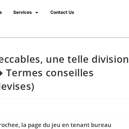
s
Services
Contact Us
ccables, une telle divisio
 � Termes conseilles
evises)
ochee, la page du jeu en tenant bureau