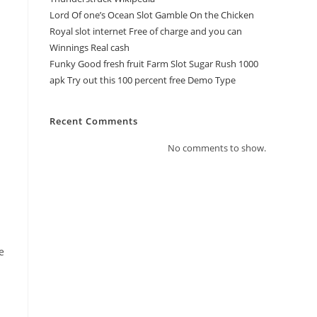
Lord Of one’s Ocean Slot Gamble On the Chicken
Royal slot internet Free of charge and you can
Winnings Real cash
Funky Good fresh fruit Farm Slot Sugar Rush 1000
apk Try out this 100 percent free Demo Type
Recent Comments
No comments to show.
e