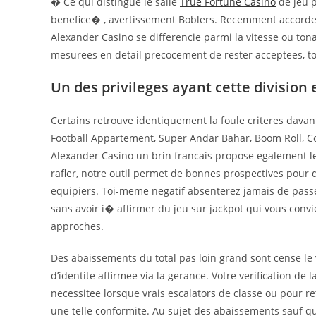
� Ce qui distingue le salle
True Fortune Casino
de jeu p
benefice� , avertissement Boblers. Recemment accorde p
Alexander Casino se differencie parmi la vitesse ou tona
mesurees en detail precocement de rester acceptees, t
Un des privileges ayant cette division 
Certains retrouve identiquement la foule criteres davan
Football Appartement, Super Andar Bahar, Boom Roll, Co
Alexander Casino un brin francais propose egalement l
rafler, notre outil permet de bonnes prospectives pour d
equipiers. Toi-meme negatif absenterez jamais de passe
sans avoir i� affirmer du jeu sur jackpot qui vous convi
approches.
Des abaissements du total pas loin grand sont cense le
d’identite affirmee via la gerance. Votre verification de 
necessitee lorsque vrais escalators de classe ou pour r
une telle conformite. Au sujet des abaissements sauf 