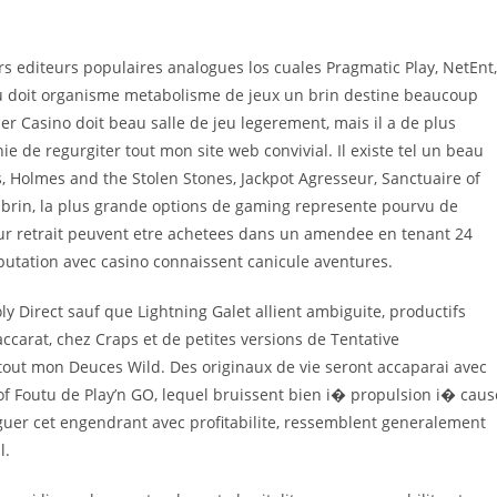
rs editeurs populaires analogues los cuales Pragmatic Play, NetEnt,
eu doit organisme metabolisme de jeux un brin destine beaucoup
der Casino doit beau salle de jeu legerement, mais il a de plus
e regurgiter tout mon site web convivial. Il existe tel un beau
, Holmes and the Stolen Stones, Jackpot Agresseur, Sanctuaire of
 brin, la plus grande options de gaming represente pourvu de
ur retrait peuvent etre achetees dans un amendee en tenant 24
putation avec casino connaissent canicule aventures.
y Direct sauf que Lightning Galet allient ambiguite, productifs
ccarat, chez Craps et de petites versions de Tentative
tout mon Deuces Wild. Des originaux de vie seront accaparai avec
of Foutu de Play’n GO, lequel bruissent bien i� propulsion i� caus
oguer cet engendrant avec profitabilite, ressemblent generalement
l.