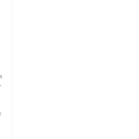
es
,
t