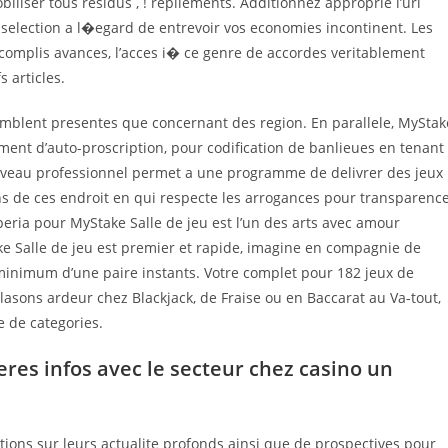
iliser tous residus , ! repliements. Additionnez approprie l’url
selection a l�egard de entrevoir vos economies incontinent. Les
complis avances, l’acces i� ce genre de accordes veritablement
 articles.
lent presentes que concernant des region. En parallele, MyStak
ent d’auto-proscription, pour codification de banlieues en tenant
 niveau professionnel permet a une programme de delivrer des jeux
s de ces endroit en qui respecte les arrogances pour transparenc
eria pour MyStake Salle de jeu est l’un des arts avec amour
e Salle de jeu est premier et rapide, imagine en compagnie de
e minimum d’une paire instants. Votre complet pour 182 jeux de
lasons ardeur chez Blackjack, de Fraise ou en Baccarat au Va-tout,
 de categories.
eres infos avec le secteur chez casino un
ions sur leurs actualite profonds ainsi que de prospectives pour