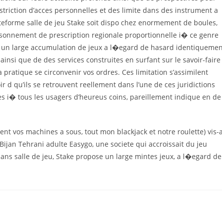
triction d’acces personnelles et des limite dans des instrument a
teforme salle de jeu Stake soit dispo chez enormement de boules,
aisonnement de prescription regionale proportionnelle i� ce genre
le un large accumulation de jeux a l�egard de hasard identiqueme
insi que de des services construites en surfant sur le savoir-faire
a pratique se circonvenir vos ordres. Ces limitation s’assimilent
 d qu’ils se retrouvent reellement dans l’une de ces juridictions
es i� tous les usagers d’heureus coins, pareillement indique en de
nt vos machines a sous, tout mon blackjack et notre roulette) vis-
Bijan Tehrani adulte Easygo, une societe qui accroissait du jeu
ans salle de jeu, Stake propose un large mintes jeux, a l�egard de