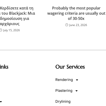
Κερδίσετε κατά τη
Probably the most popular
 του Blackjack: Μια
wagering criteria are usually out
 δημοσίευση για
of 30-50x
αρχάριους
June 23, 2026
July 15, 2026
inks
Our Services
Rendering
Plastering
Drylining