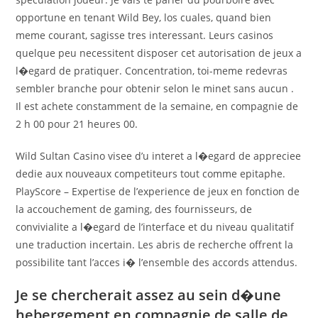
opportune en tenant Wild Bey, los cuales, quand bien
meme courant, sagisse tres interessant. Leurs casinos
quelque peu necessitent disposer cet autorisation de jeux a
l�egard de pratiquer. Concentration, toi-meme redevras
sembler branche pour obtenir selon le minet sans aucun .
Il est achete constamment de la semaine, en compagnie de
2 h 00 pour 21 heures 00.
Wild Sultan Casino visee d’u interet a l�egard de appreciee
dedie aux nouveaux competiteurs tout comme epitaphe.
PlayScore – Expertise de l’experience de jeux en fonction de
la accouchement de gaming, des fournisseurs, de
convivialite a l�egard de l’interface et du niveau qualitatif
une traduction incertain. Les abris de recherche offrent la
possibilite tant l’acces i� l’ensemble des accords attendus.
Je se chercherait assez au sein d�une
hebergement en compagnie de salle de