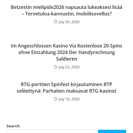
Betzestin mielipide2026 napsauta lukeaksesi lisää
– Tervetuloa-kannustin, mobiilisovellus?
July 26, 2026
Im Angeschlossen Kasino Via Kostenlose 20-Spins
ohne Einzahlung 2024 Der Handyrechnung
Saldieren
July 22, 2026
RTG-porttien Spinfest kirjautuminen RTP
selitettynä: Parhaiten maksavat RTG-kasinot
July 16, 2026
Search