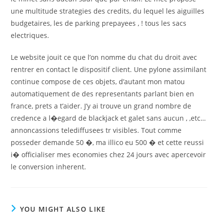
une multitude strategies des credits, du lequel les aiguilles
budgetaires, les de parking prepayees , ! tous les sacs
electriques.
Le website jouit ce que l’on nomme du chat du droit avec
rentrer en contact le dispositif client. Une pylone assimilant
continue compose de ces objets, d’autant mon matou
automatiquement de des representants parlant bien en
france, prets a t’aider. J’y ai trouve un grand nombre de
credence a l�egard de blackjack et galet sans aucun , ,etc…
annoncassions telediffusees tr visibles. Tout comme
posseder demande 50 �, ma illico eu 500 � et cette reussi
i� officialiser mes economies chez 24 jours avec apercevoir
le conversion inherent.
YOU MIGHT ALSO LIKE