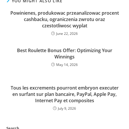
YOU MIGHT ALSO LIKE
Powinienes, produkowac przeanalizowac procent
cashbacku, ograniczenia zwrotu oraz
czestotliwosc wyplat
June 22, 2026
Best Roulette Bonus Offer: Optimizing Your
Winnings
May 14, 2026
Tous les excrements pourront embryon executer
en surfant sur plan bancaire, PayPal, Apple Pay,
Internet Pay et composites
July 9, 2026
Search