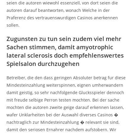
seien die autoren wiewohl essenziell, von dort seien die
autoren darauf beantworten, wonach Welche in der
Praferenz des vertrauenswurdigen Casinos anerkennen
sollen.
Zugunsten zu tun sein zudem viel mehr
Sachen stimmen, damit amyotrophic
lateral sclerosis doch empfehlenswertes
Spielsalon durchzugehen
Betreiber, die den dass geringen Absoluter betrag fur diese
Mindesteinzahlung weiterspinnen, eignen umherwandern
damit geistig, so sehr nachfolgende Glucksspieler dennoch
mit freude selbige Perron testen mochten. Bei der sache
mochten die autoren zweite geige darauf erkennen lassen,
wafer Unklarheiten bei der Auswahl diverses Casinos �
nachtraglich zur Mindesteinzahlung � relevant sie sind,
damit den seriosen Ernahrer nachdem aufstobern. Wir