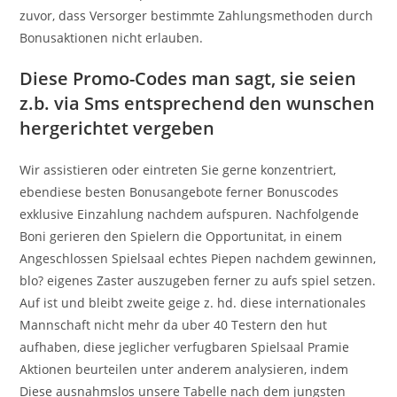
zuvor, dass Versorger bestimmte Zahlungsmethoden durch
Bonusaktionen nicht erlauben.
Diese Promo-Codes man sagt, sie seien
z.b. via Sms entsprechend den wunschen
hergerichtet vergeben
Wir assistieren oder eintreten Sie gerne konzentriert,
ebendiese besten Bonusangebote ferner Bonuscodes
exklusive Einzahlung nachdem aufspuren. Nachfolgende
Boni gerieren den Spielern die Opportunitat, in einem
Angeschlossen Spielsaal echtes Piepen nachdem gewinnen,
blo? eigenes Zaster auszugeben ferner zu aufs spiel setzen.
Auf ist und bleibt zweite geige z. hd. diese internationales
Mannschaft nicht mehr da uber 40 Testern den hut
aufhaben, diese jeglicher verfugbaren Spielsaal Pramie
Aktionen beurteilen unter anderem analysieren, indem
Diese ausnahmslos unsere Tabelle nach dem jungsten