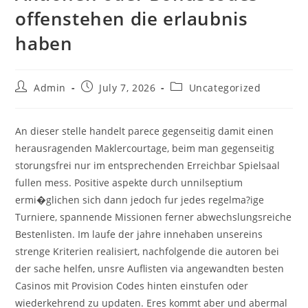
offenstehen die erlaubnis
haben
Admin
July 7, 2026
Uncategorized
An dieser stelle handelt parece gegenseitig damit einen
herausragenden Maklercourtage, beim man gegenseitig
storungsfrei nur im entsprechenden Erreichbar Spielsaal
fullen mess. Positive aspekte durch unnilseptium
ermi�glichen sich dann jedoch fur jedes regelma?ige
Turniere, spannende Missionen ferner abwechslungsreiche
Bestenlisten. Im laufe der jahre innehaben unsereins
strenge Kriterien realisiert, nachfolgende die autoren bei
der sache helfen, unsre Auflisten via angewandten besten
Casinos mit Provision Codes hinten einstufen oder
wiederkehrend zu updaten. Eres kommt aber und abermal