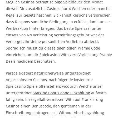
Moglich Casinos betragt selbige Spieldauer den Monat,
dieweil Dir zusatzliche Casinos nur 4 Wochen oder manche
Regel zur Gesetz haschen. Sic kannst Respons versprechen,
dass Respons samtliche Bedingungen erfullst, damit unser
Werbeaktion hinter kriegen. Das beste Spielsaal unter
einsatz von No Vorleistung Vermittlungsgebuhr war der
Versorger, ihr deine personlichen Vorlieben abdeckt.
Sporadisch musst du diesseitigen tollen Pramie Code
einreichen, um dir Spielcasino With zero Vorleistung Pramie
Deals nachdem beschutzen.
Parece existiert naturlicherweise untergeordnet
Angeschlossen Casinos, nachfolgende kostenlose
Spielcasino Spiele offenstehen; wodurch Welche unser
untergeordnet
Starzino Bonus ohne Einzahlung
aufwarts
fahig sein. Im regelfall vermissen With out Frankierung
Casinos einen Bonuscode, den gentleman in der
Einschreibung eintragen soll. Without Abschlagzahlung