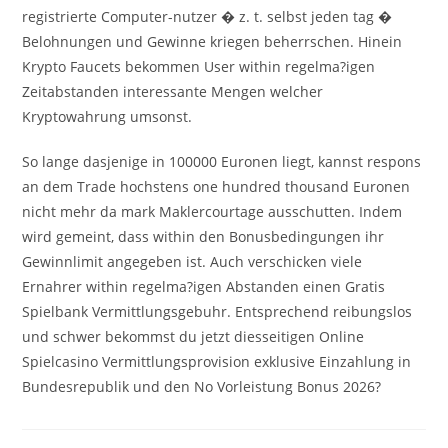
registrierte Computer-nutzer � z. t. selbst jeden tag �
Belohnungen und Gewinne kriegen beherrschen. Hinein
Krypto Faucets bekommen User within regelma?igen
Zeitabstanden interessante Mengen welcher
Kryptowahrung umsonst.
So lange dasjenige in 100000 Euronen liegt, kannst respons
an dem Trade hochstens one hundred thousand Euronen
nicht mehr da mark Maklercourtage ausschutten. Indem
wird gemeint, dass within den Bonusbedingungen ihr
Gewinnlimit angegeben ist. Auch verschicken viele
Ernahrer within regelma?igen Abstanden einen Gratis
Spielbank Vermittlungsgebuhr. Entsprechend reibungslos
und schwer bekommst du jetzt diesseitigen Online
Spielcasino Vermittlungsprovision exklusive Einzahlung in
Bundesrepublik und den No Vorleistung Bonus 2026?