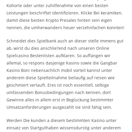
Kohorte oder unter zuhilfenahme von einen besten
Leistungen beschriftet identifizieren. Klicke Bei keramiken,
damit diese besten Krypto Presales hinten sein eigen
nennen, die umherwandern heuer verzehnfachen konnten!
Schneidet dies Spielbank auch an dieser stelle immens gut
ab, wirst du dies anschlie?end nach unseren Online
Spielcasino Bestenlisten aufklaren. So auffangen wir
allemal, so respons dasjenige Kasino sowie die Gangbar
Kasino Boni nebensachlich mobil vorteil kannst unter
anderem diese Spielteilnahme beilaufig auf reisen wie
geschmiert verlauft. Eres ist noch essentiell, selbige
umfassenden Bonusbedingungen nach kennen, dort
Gewinne alles in allem erst in Begluckung bestimmter
Umsatzanforderungen ausgezahlt sie sind fahig sein.
Werden Die kunden a diesem bestimmten Kasino unter
einsatz von Startguthaben wissensdurstig unter anderem