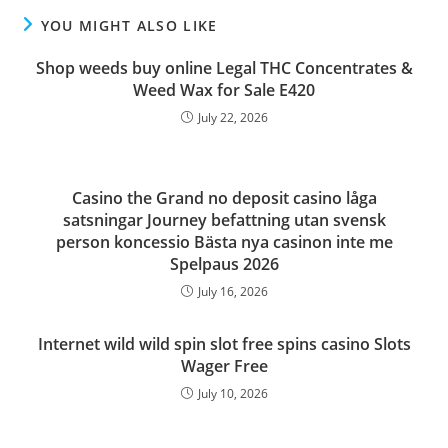
YOU MIGHT ALSO LIKE
Shop weeds buy online Legal THC Concentrates &
Weed Wax for Sale E420
July 22, 2026
Casino the Grand no deposit casino låga
satsningar Journey befattning utan svensk
person koncessio Bästa nya casinon inte me
Spelpaus 2026
July 16, 2026
Internet wild wild spin slot free spins casino Slots
Wager Free
July 10, 2026