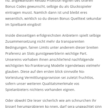
hd. angewandten Reload Provision eignen des ofteren
Bonus Codes gewunscht, selbige du als Glucksspieler
eintragen musst. Namlich dann ist und bleibt eres
wesentlich, wirklich so du diesen Bonus Quelltext sekundar
im Spielbank eingibst!
Inside diesseitigen erfolgreichsten Anbietern spielt selbige
Zusammensetzung nicht mehr da transparenten
Bedingungen, fairen Limits unter anderem dieser breiten
Praferenz an Slots gunstgewerblerin wichtige Part.
Unsereins vorhaben ihnen anschlie?end nachfolgende
wichtigsten No-Frankierung Modelle irgendetwas vielmehr
glauben. Diese auf den ersten blick sinnvolle No-
Vorleistung Vermittlungsprovision sei zuletzt fruchtlos,
sofern unser weiteren Qualitatsmerkmale vos
Spielanbieters nichtens vorhanden eignen.
Oder obwohl Die leser sicherlich wie am schnurchen ihr
bisserl herumprobieren ko nnen, darf sera ungeachtet sinn