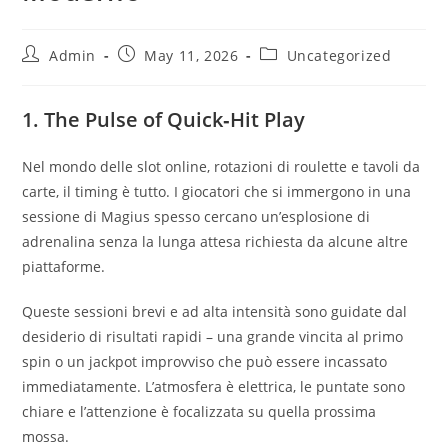
Admin
May 11, 2026
Uncategorized
1. The Pulse of Quick‑Hit Play
Nel mondo delle slot online, rotazioni di roulette e tavoli da
carte, il timing è tutto. I giocatori che si immergono in una
sessione di Magius spesso cercano un’esplosione di
adrenalina senza la lunga attesa richiesta da alcune altre
piattaforme.
Queste sessioni brevi e ad alta intensità sono guidate dal
desiderio di risultati rapidi – una grande vincita al primo
spin o un jackpot improvviso che può essere incassato
immediatamente. L’atmosfera è elettrica, le puntate sono
chiare e l’attenzione è focalizzata su quella prossima
mossa.