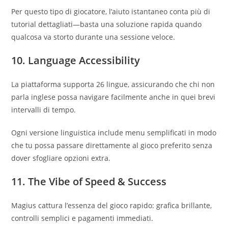
Per questo tipo di giocatore, l’aiuto istantaneo conta più di
tutorial dettagliati—basta una soluzione rapida quando
qualcosa va storto durante una sessione veloce.
10. Language Accessibility
La piattaforma supporta 26 lingue, assicurando che chi non
parla inglese possa navigare facilmente anche in quei brevi
intervalli di tempo.
Ogni versione linguistica include menu semplificati in modo
che tu possa passare direttamente al gioco preferito senza
dover sfogliare opzioni extra.
11. The Vibe of Speed & Success
Magius cattura l’essenza del gioco rapido: grafica brillante,
controlli semplici e pagamenti immediati.