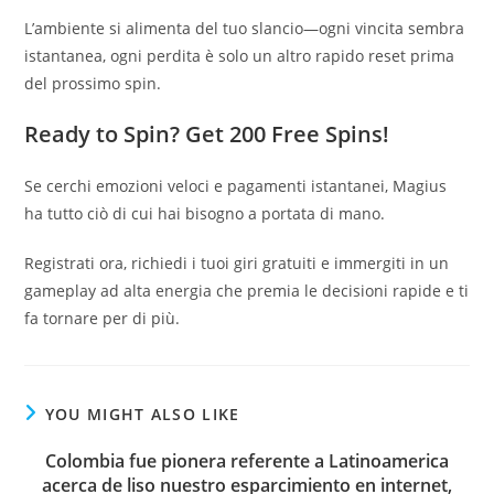
L’ambiente si alimenta del tuo slancio—ogni vincita sembra
istantanea, ogni perdita è solo un altro rapido reset prima
del prossimo spin.
Ready to Spin? Get 200 Free Spins!
Se cerchi emozioni veloci e pagamenti istantanei, Magius
ha tutto ciò di cui hai bisogno a portata di mano.
Registrati ora, richiedi i tuoi giri gratuiti e immergiti in un
gameplay ad alta energia che premia le decisioni rapide e ti
fa tornare per di più.
YOU MIGHT ALSO LIKE
Colombia fue pionera referente a Latinoamerica
acerca de liso nuestro esparcimiento en internet,