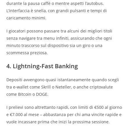
durante la pausa caffè o mentre aspetti l’autobus.
L’interfaccia è snella, con grandi pulsanti e tempi di
caricamento minimi.
I giocatori possono passare tra alcuni dei migliori titoli
senza navigare tra menu infiniti, assicurando che ogni
minuto trascorso sul dispositivo sia un giro o una
scommessa preziosa.
4. Lightning‑Fast Banking
Depositi avvengono quasi istantaneamente quando scegli
tra e‑wallet come Skrill o Neteller, o anche criptovalute
come Bitcoin o DOGE.
I prelievi sono altrettanto rapidi, con limiti di €500 al giorno
e €7.000 al mese – abbastanza per chi ama vincite rapide e
vuole incassare prima che inizi la prossima sessione.