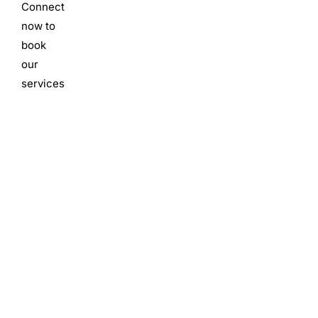
Connect
now to
book
our
services