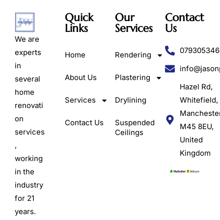
Quick
Our
Contact
Links
Services
Us
We are
079305346
experts
Home
Rendering
in
info@jason
About Us
Plastering
several
Hazel Rd,
home
Services
Drylining
Whitefield,
renovati
Mancheste
on
Contact Us
Suspended
M45 8EU,
services
Ceilings
United
,
Kingdom
working
in the
industry
for 21
years.