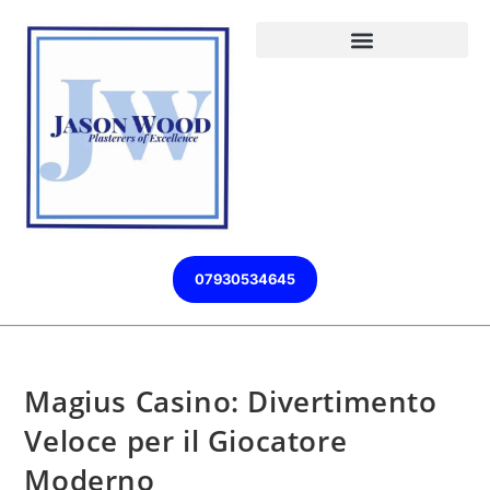
07930534645
Magius Casino: Divertimento
Veloce per il Giocatore
Moderno