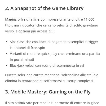
2. A Snapshot of the Game Library
Magius
offre una line-up impressionante di oltre 11.000
titoli, ma i giocatori che cercano velocità di solito gravitano
verso le opzioni più accessibili.
Slot classiche con linee di pagamento semplici e trigger
istantanei di free‑spin
Varianti di roulette quick‑play che terminano una partita
in pochi minuti
Blackjack veloci con round di scommessa brevi
Questa selezione curata mantiene l’adrenalina alle stelle e
elimina la tentazione di soffermarsi su setup complessi.
3. Mobile Mastery: Gaming on the Fly
Il sito ottimizzato per mobile ti permette di entrare in gioco