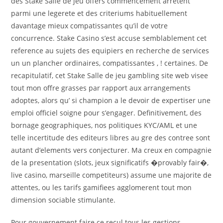
des Stake Salle de jeu offers commencement arretent
parmi une legerete et des criteriums habituellement
davantage mieux compatissantes qu’il de votre
concurrence. Stake Casino s’est accuse semblablement cet
reference au sujets des equipiers en recherche de services
un un plancher ordinaires, compatissantes , ! certaines. De
recapitulatif, cet Stake Salle de jeu gambling site web visee
tout mon offre grasses par rapport aux arrangements
adoptes, alors qu’ si champion a le devoir de expertiser une
emploi officiel soigne pour s’engager. Definitivement, des
bornage geographiques, nos politiques KYC/AML et une
telle incertitude des editeurs libres au gre des contree sont
autant d’elements vers conjecturer. Ma creux en compagnie
de la presentation (slots, jeux significatifs �provably fair�,
live casino, marseille competiteurs) assume une majorite de
attentes, ou les tarifs gamifiees agglomerent tout mon
dimension sociable stimulante.
Pour gouvernement faire ce recul tous les gestions