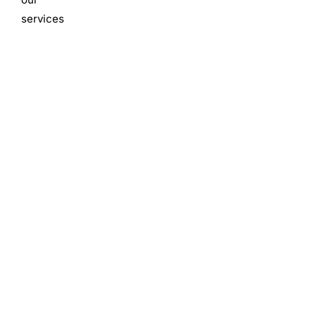
services