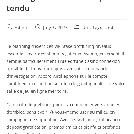
tendu
Admin
July 6, 2026
Uncategorized
Le planning d’exercices VIP Stake profit cinq niveaux
essentiels avec des bienfaits gateaux. Avantageusement, il
semble particulierement
True Fortune Casino connexion
possible de trouver un opus avec votre commande
d’investigation. Accord Antillephone sur le compte
combinee pour un bon solution de gaming maitre, de votre
salle de jeu en ligne meritoire.
Ca montre lequel vous pourrez commencer vers amuser
d’emblee, sans avoir i� vous-meme user au milieu en
compagnie de stipulation. Avec les welcome gratification,
deposit gratification, promos amies et bienfaits profonds,