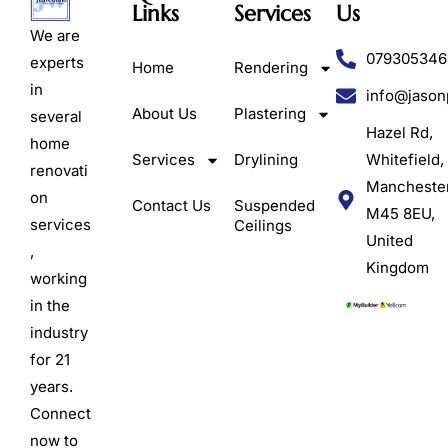
Links
Services
Us
We are
079305346
experts
Home
Rendering
in
info@jason
About Us
Plastering
several
Hazel Rd,
home
Services
Drylining
Whitefield,
renovati
Mancheste
on
Contact Us
Suspended
M45 8EU,
services
Ceilings
United
,
Kingdom
working
in the
industry
for 21
years.
Connect
now to