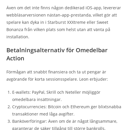
Även om det inte finns någon dedikerad iOS-app, levererar
webbläsarversionen nästan‑app-prestanda, vilket gör att
spelare kan dyka in i Starburst XXXtreme eller Sweet
Bonanza från vilken plats som helst utan att vänta på
installation.
Betalningsalternativ för Omedelbar
Action
Förmågan att snabbt finansiera och ta ut pengar är
avgörande för korta sessionsspelare. Leon erbjuder:
E‑wallets: PayPal, Skrill och Neteller möjliggör
omedelbara insättningar.
Cryptocurrencies: Bitcoin och Ethereum ger blixtsnabba
transaktioner med låga avgifter.
Banköverföringar: Även om de är något långsammare,
garanterar de säker tillgång till större bankrolls.