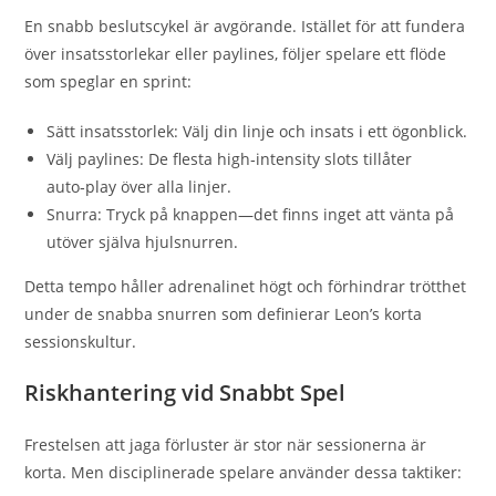
En snabb beslutscykel är avgörande. Istället för att fundera
över insatsstorlekar eller paylines, följer spelare ett flöde
som speglar en sprint:
Sätt insatsstorlek: Välj din linje och insats i ett ögonblick.
Välj paylines: De flesta high‑intensity slots tillåter
auto‑play över alla linjer.
Snurra: Tryck på knappen—det finns inget att vänta på
utöver själva hjulsnurren.
Detta tempo håller adrenalinet högt och förhindrar trötthet
under de snabba snurren som definierar Leon’s korta
sessionskultur.
Riskhantering vid Snabbt Spel
Frestelsen att jaga förluster är stor när sessionerna är
korta. Men disciplinerade spelare använder dessa taktiker: