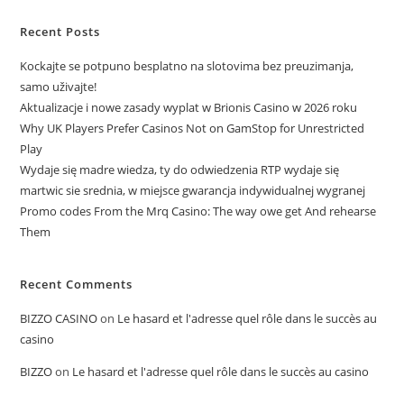
Recent Posts
Kockajte se potpuno besplatno na slotovima bez preuzimanja,
samo uživajte!
Aktualizacje i nowe zasady wyplat w Brionis Casino w 2026 roku
Why UK Players Prefer Casinos Not on GamStop for Unrestricted
Play
Wydaje się madre wiedza, ty do odwiedzenia RTP wydaje się
martwic sie srednia, w miejsce gwarancja indywidualnej wygranej
Promo codes From the Mrq Casino: The way owe get And rehearse
Them
Recent Comments
BIZZO CASINO
on
Le hasard et l'adresse quel rôle dans le succès au
casino
BIZZO
on
Le hasard et l'adresse quel rôle dans le succès au casino