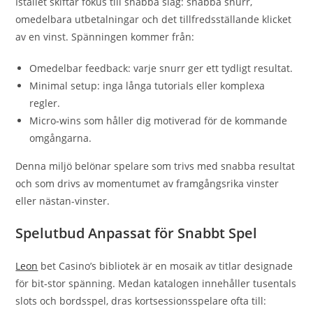
Istället skiftar fokus till snabba slag: snabba snurr,
omedelbara utbetalningar och det tillfredsställande klicket
av en vinst. Spänningen kommer från:
Omedelbar feedback: varje snurr ger ett tydligt resultat.
Minimal setup: inga långa tutorials eller komplexa
regler.
Micro‑wins som håller dig motiverad för de kommande
omgångarna.
Denna miljö belönar spelare som trivs med snabba resultat
och som drivs av momentumet av framgångsrika vinster
eller nästan-vinster.
Spelutbud Anpassat för Snabbt Spel
Leon
bet Casino’s bibliotek är en mosaik av titlar designade
för bit‑stor spänning. Medan katalogen innehåller tusentals
slots och bordsspel, dras kortsessionsspelare ofta till: