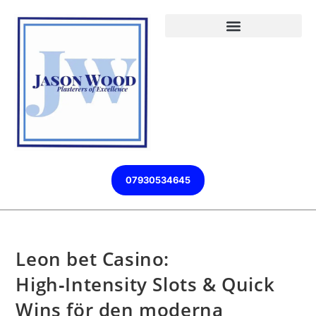
07930534645
Leon bet Casino:
High‑Intensity Slots & Quick
Wins för den moderna