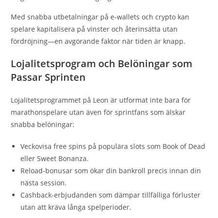
Med snabba utbetalningar på e‑wallets och crypto kan
spelare kapitalisera på vinster och återinsätta utan
fördröjning—en avgörande faktor när tiden är knapp.
Lojalitetsprogram och Belöningar som
Passar Sprinten
Lojalitetsprogrammet på Leon är utformat inte bara för
marathonspelare utan även för sprintfans som älskar
snabba belöningar:
Veckovisa free spins på populära slots som Book of Dead
eller Sweet Bonanza.
Reload‑bonusar som ökar din bankroll precis innan din
nästa session.
Cashback-erbjudanden som dämpar tillfälliga förluster
utan att kräva långa spelperioder.