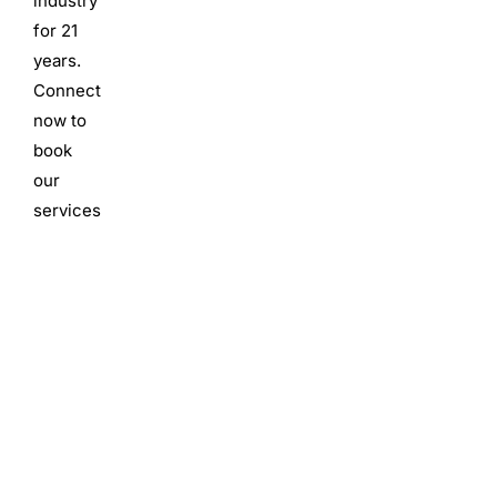
industry
for 21
years.
Connect
now to
book
our
services