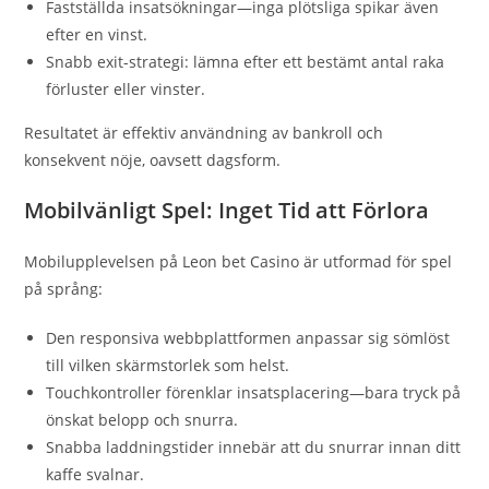
Fastställda insatsökningar—inga plötsliga spikar även
efter en vinst.
Snabb exit-strategi: lämna efter ett bestämt antal raka
förluster eller vinster.
Resultatet är effektiv användning av bankroll och
konsekvent nöje, oavsett dagsform.
Mobilvänligt Spel: Inget Tid att Förlora
Mobilupplevelsen på Leon bet Casino är utformad för spel
på språng:
Den responsiva webbplattformen anpassar sig sömlöst
till vilken skärmstorlek som helst.
Touchkontroller förenklar insatsplacering—bara tryck på
önskat belopp och snurra.
Snabba laddningstider innebär att du snurrar innan ditt
kaffe svalnar.