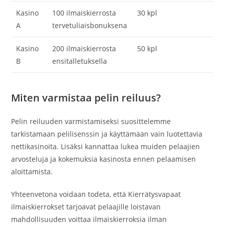
Kasino
100 ilmaiskierrosta
30 kpl
A
tervetuliaisbonuksena
Kasino
200 ilmaiskierrosta
50 kpl
B
ensitalletuksella
Miten varmistaa pelin reiluus?
Pelin reiluuden varmistamiseksi suosittelemme
tarkistamaan pelilisenssin ja käyttämään vain luotettavia
nettikasinoita. Lisäksi kannattaa lukea muiden pelaajien
arvosteluja ja kokemuksia kasinosta ennen pelaamisen
aloittamista.
Yhteenvetona voidaan todeta, että Kierrätysvapaat
ilmaiskierrokset tarjoavat pelaajille loistavan
mahdollisuuden voittaa ilmaiskierroksia ilman