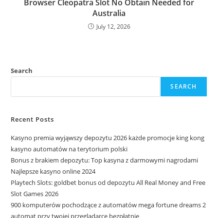
Browser Cleopatra Slot No Obtain Needed for
Australia
July 12, 2026
Search
SEARCH
Recent Posts
Kasyno premia wyjąwszy depozytu 2026 każde promocje king kong
kasyno automatów na terytorium polski
Bonus z brakiem depozytu: Top kasyna z darmowymi nagrodami
Najlepsze kasyno online 2024
Playtech Slots: goldbet bonus od depozytu All Real Money and Free
Slot Games 2026
900 komputerów pochodzące z automatów mega fortune dreams 2
automat przy twojej przeglądarce bezpłatnie