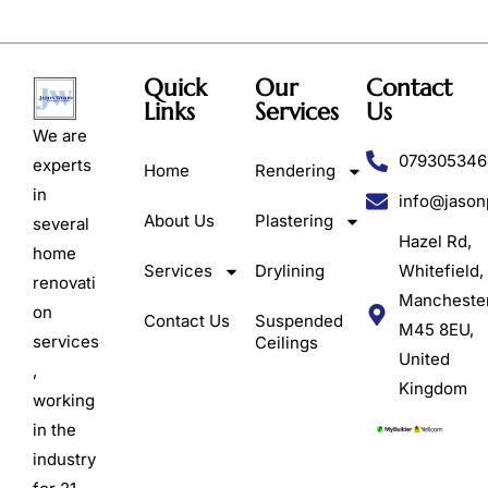
Quick
Our
Contact
Links
Services
Us
We are
079305346
experts
Home
Rendering
in
info@jason
About Us
Plastering
several
Hazel Rd,
home
Services
Drylining
Whitefield,
renovati
Mancheste
on
Contact Us
Suspended
M45 8EU,
services
Ceilings
United
,
Kingdom
working
in the
industry