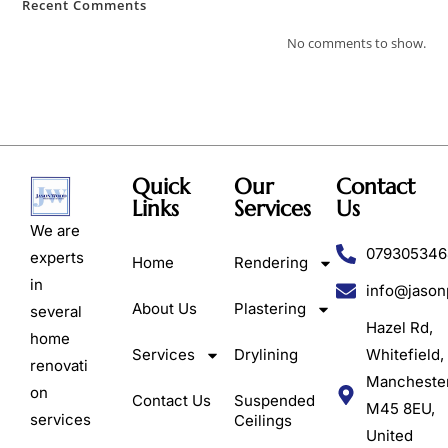
Recent Comments
No comments to show.
Quick
Our
Contact
Links
Services
Us
We are
079305346
experts
Home
Rendering
in
info@jason
About Us
Plastering
several
Hazel Rd,
home
Services
Drylining
Whitefield,
renovati
Mancheste
on
Contact Us
Suspended
M45 8EU,
services
Ceilings
United
,