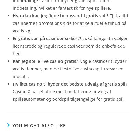
indbetaling?
Casino Y tilbyder gratis spins uden
indbetaling, hvilket er fantastisk for nye spillere.
Hvordan kan jeg finde bonusser til gratis spil?
Tjek altid
casinoernes promotions side for at se aktuelle tilbud på
gratis spil.
Er gratis spil på casinoer sikkert?
Ja, så længe du vælger
licenserede og regulerede casinoer som de anbefalede
her.
Kan jeg spille live casino gratis?
Nogle casinoer tilbyder
gratis demoer, men de fleste live casino spil kræver en
indsats.
Hvilket casino tilbyder det bedste udvalg af gratis spil?
Casino X har et af de mest omfattende udvalg af
spilleautomater og bordspil tilgængelige for gratis spil.
YOU MIGHT ALSO LIKE