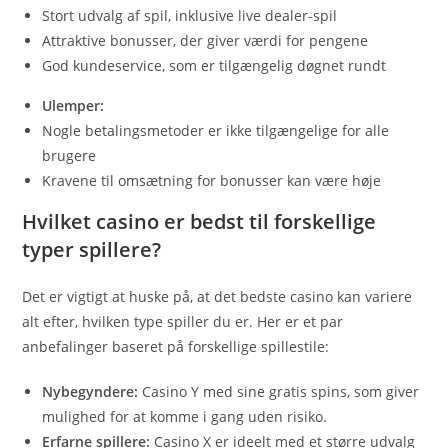
Stort udvalg af spil, inklusive live dealer-spil
Attraktive bonusser, der giver værdi for pengene
God kundeservice, som er tilgængelig døgnet rundt
Ulemper:
Nogle betalingsmetoder er ikke tilgængelige for alle
brugere
Kravene til omsætning for bonusser kan være høje
Hvilket casino er bedst til forskellige
typer spillere?
Det er vigtigt at huske på, at det bedste casino kan variere
alt efter, hvilken type spiller du er. Her er et par
anbefalinger baseret på forskellige spillestile:
Nybegyndere:
Casino Y med sine gratis spins, som giver
mulighed for at komme i gang uden risiko.
Erfarne spillere:
Casino X er ideelt med et større udvalg