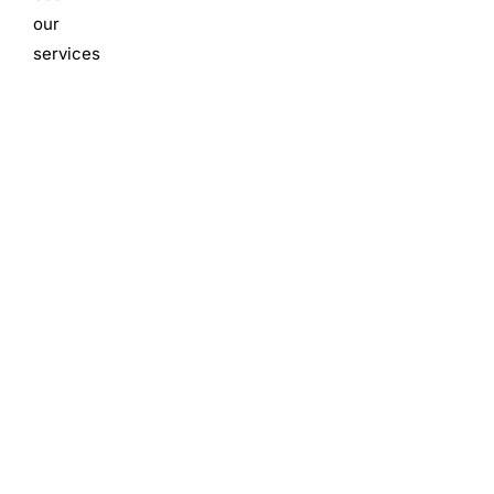
our
services