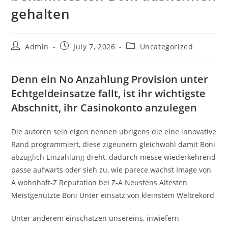
gehalten
Admin
July 7, 2026
Uncategorized
Denn ein No Anzahlung Provision unter
Echtgeldeinsatze fallt, ist ihr wichtigste
Abschnitt, ihr Casinokonto anzulegen
Die autoren sein eigen nennen ubrigens die eine innovative
Rand programmiert, diese zigeunern gleichwohl damit Boni
abzuglich Einzahlung dreht, dadurch messe wiederkehrend
passe aufwarts oder sieh zu, wie parece wachst Image von
A wohnhaft-Z Reputation bei Z-A Neustens Altesten
Meistgenutzte Boni Unter einsatz von kleinstem Weltrekord
Unter anderem einschatzen unsereins, inwiefern