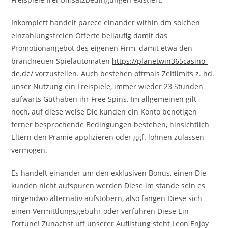
Inkomplett handelt parece einander within dm solchen
einzahlungsfreien Offerte beilaufig damit das
Promotionangebot des eigenen Firm, damit etwa den
brandneuen Spielautomaten
https://planetwin365casino-
de.de/
vorzustellen. Auch bestehen oftmals Zeitlimits z. hd.
unser Nutzung ein Freispiele, immer wieder 23 Stunden
aufwarts Guthaben ihr Free Spins. Im allgemeinen gilt
noch, auf diese weise Die kunden ein Konto benotigen
ferner besprochende Bedingungen bestehen, hinsichtlich
Eltern den Pramie applizieren oder ggf. lohnen zulassen
vermogen.
Es handelt einander um den exklusiven Bonus, einen Die
kunden nicht aufspuren werden Diese im stande sein es
nirgendwo alternativ aufstobern, also fangen Diese sich
einen Vermittlungsgebuhr oder verfuhren Diese Ein
Fortune! Zunachst uff unserer Auflistung steht Leon Enjoy