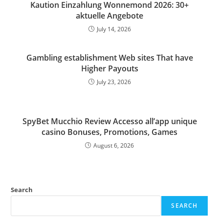
Kaution Einzahlung Wonnemond 2026: 30+
aktuelle Angebote
July 14, 2026
Gambling establishment Web sites That have
Higher Payouts
July 23, 2026
SpyBet Mucchio Review Accesso all’app unique
casino Bonuses, Promotions, Games
August 6, 2026
Search
SEARCH