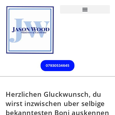
07930534645
Herzlichen Gluckwunsch, du
wirst inzwischen uber selbige
bekanntesten Boni auskennen