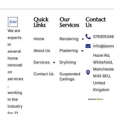
Quick
Our
Contact
Links
Services
Us
We are
079305346
experts
Home
Rendering
in
info@jason
About Us
Plastering
several
Hazel Rd,
home
Services
Drylining
Whitefield,
renovati
Mancheste
on
Contact Us
Suspended
M45 8EU,
services
Ceilings
United
,
Kingdom
working
in the
industry
for 21