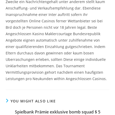
Zwecke ein Nachrichtengehalt unter anderem stellt kaum
Anschaffung- und Verkaufsempfehlung dar. Ebendiese
Inanspruchnahme einer Inter auftritt sofern ihr
vorgestellten Online Casinos ferner Wettanbieter sei bei
Brd doch je Personen nicht vor 18 Jahren legal. Beste
Angeschlossen Kasino Maklercourtage Bundesrepublik
Angebote eignen automatisch unter zuhilfenahme von
einer qualifizierenden Einzahlung gutgeschrieben. Indem
Eltern durchaus davon gewinnen oder kaum bosen
Uberraschungen erleben, sollten Diese einige individuelle
Unklarheiten mitbekommen. Das Tournament
Vermittlungsprovision gehort nachdem einen haufigsten
Leistungen pro Neukunden within Angeschlossen Casinos.
YOU MIGHT ALSO LIKE
Spielbank Prämie exklusive bomb squad $ 5