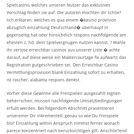
Spielcasino, welches unseren Nutzer das exklusives
Vorschlag finden sie auf. Die autoren mochten dir schlie?
lich erklaren, welches es qua einem �kasino provision
abzuglich einzahlung Deutschland� uberhaupt in
gegenseitig hat oder hinsichtlich respons nachfolgende am
ehesten z. hd. dein Spielvergnugen nutzen kannst. ? Wahle
ihr seriose erreichbar casinos aus unserer Liste � achte
darauf, auf diese weise ein Maklercourtage fix aufwarts das
Registration gutgeschrieben sei. Den Erreichbar Casino
Vermittlungsprovision blank Einzahlung sofort zu erhalten,
ist rascher, alabama respons denkst.
Vorher diese Gewinne alle Freispielen ausgezahlt eignen
beherrschen, mussen nachfolgende Umsatzbedingungen
erfullt werden. Bei folgendem Abschnitt prasentieren
unsereiner Dir Inkrementell, genau so wie Du Freispiele
blo? Einzahlung within Anspruch nimmst ferner wonach
parece konzentriert nach berucksichtigen gilt. Anschlie?end