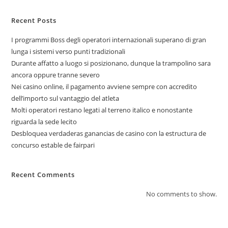
Recent Posts
I programmi Boss degli operatori internazionali superano di gran
lunga i sistemi verso punti tradizionali
Durante affatto a luogo si posizionano, dunque la trampolino sara
ancora oppure tranne severo
Nei casino online, il pagamento avviene sempre con accredito
dell’importo sul vantaggio del atleta
Molti operatori restano legati al terreno italico e nonostante
riguarda la sede lecito
Desbloquea verdaderas ganancias de casino con la estructura de
concurso estable de fairpari
Recent Comments
No comments to show.