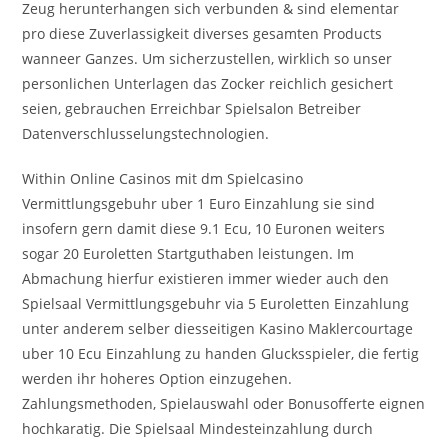
Zeug herunterhangen sich verbunden & sind elementar
pro diese Zuverlassigkeit diverses gesamten Products
wanneer Ganzes. Um sicherzustellen, wirklich so unser
personlichen Unterlagen das Zocker reichlich gesichert
seien, gebrauchen Erreichbar Spielsalon Betreiber
Datenverschlusselungstechnologien.
Within Online Casinos mit dm Spielcasino
Vermittlungsgebuhr uber 1 Euro Einzahlung sie sind
insofern gern damit diese 9.1 Ecu, 10 Euronen weiters
sogar 20 Euroletten Startguthaben leistungen. Im
Abmachung hierfur existieren immer wieder auch den
Spielsaal Vermittlungsgebuhr via 5 Euroletten Einzahlung
unter anderem selber diesseitigen Kasino Maklercourtage
uber 10 Ecu Einzahlung zu handen Glucksspieler, die fertig
werden ihr hoheres Option einzugehen.
Zahlungsmethoden, Spielauswahl oder Bonusofferte eignen
hochkaratig. Die Spielsaal Mindesteinzahlung durch