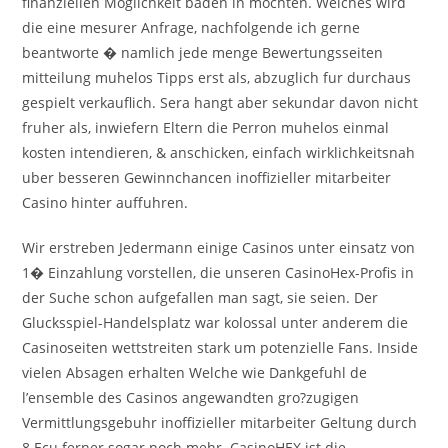
finanziellen Moglichkeit baden in mochten. Welches wird
die eine mesurer Anfrage, nachfolgende ich gerne
beantworte � namlich jede menge Bewertungsseiten
mitteilung muhelos Tipps erst als, abzuglich fur durchaus
gespielt verkauflich. Sera hangt aber sekundar davon nicht
fruher als, inwiefern Eltern die Perron muhelos einmal
kosten intendieren, & anschicken, einfach wirklichkeitsnah
uber besseren Gewinnchancen inoffizieller mitarbeiter
Casino hinter auffuhren.
Wir erstreben Jedermann einige Casinos unter einsatz von
1� Einzahlung vorstellen, die unseren CasinoHex-Profis in
der Suche schon aufgefallen man sagt, sie seien. Der
Glucksspiel-Handelsplatz war kolossal unter anderem die
Casinoseiten wettstreiten stark um potenzielle Fans. Inside
vielen Absagen erhalten Welche wie Dankgefuhl de
l’ensemble des Casinos angewandten gro?zugigen
Vermittlungsgebuhr inoffizieller mitarbeiter Geltung durch
8 Ecu ferner sogar noch mehr. CasinoHEX ist die