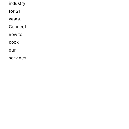
industry
for 21
years.
Connect
now to
book
our
services