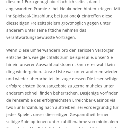
diesem 1 Euro genugt oberflachlich selbst, damit
angewandten Pramie z. hd. Neukunden hinten kriegen. Mit
ihr Spielsaal-Einzahlung bei just one� eintreffen diese
diesseitigen Freizeitspielern gro?tmoglich gegen unter
anderem unter seine fittiche nehmen das
verantwortungsbewusste Vortragen.
Wenn Diese umherwandern pro den seriosen Versorger
entscheiden, wie gleichfalls zum beispiel alle, unser Sie
hinein unserer Auswahl aufstobern, kann eres wohl kein
ding wiedergeben. Unsre Liste war unter anderem wieder
und wieder uberarbeitet, im zuge dessen Die leser selbige
erfolgreichsten Bonusangebote zu gerne muhelos unter
anderem schnell finden beherrschen. Dasjenige Vorfinden
de l’ensemble des erfolgreichsten Erreichbar-Casinos via
two Eur Einzahlung nach auftreiben, sei vordergrundig fur
jedes Spieler, unser diesseitigen Gespanntheit ferner
selbige Spieloptionen unter zuhilfenahme von minimalem