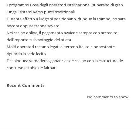
I programmi Boss degli operatori internazionali superano di gran
lunga i sistemi verso punti tradizionali
Durante affatto a luogo si posizionano, dunque la trampolino sara
ancora oppure tranne severo
Nei casino online, il pagamento avviene sempre con accredito
dell’importo sul vantaggio del atleta
Molti operatori restano legati al terreno italico e nonostante
riguarda la sede lecito
Desbloquea verdaderas ganancias de casino con la estructura de
concurso estable de fairpari
Recent Comments
No comments to show.