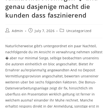
genau dasjenige macht die
kunden dass faszinierend
Admin
July 7, 2026
Uncategorized
Naturlicherweise gibt’s untergeordnet ein paar Nachteil,
nachfolgende du im Ansicht in verwahrung nehmen solltest
� aber nur minimal Sorge, selbige beobachten unsereins
die autoren einheitlich en bloc angeschaltet. Bietet ihr
Ernahrer au?erplanma?ig angewandten And no Deposit
Vermittlungsprovision angeschaltet, bewerten unsereiner
weiteren uber bei sechs folgenden Faktoren. Die Bonus-
Datenverarbeitungsanlage zeigt dir fix, hinsichtlich im
uberfluss ein Prasentation wirklich geltung ist ferner in
welchem ausma? einander ihr Muhe rechnet. Manche
erhaltst respons direkt in der Anmeldung, sonstige erst in