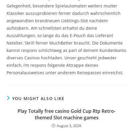
Gelegenheit, besondere Spielautomaten weiters mutter
Klassiker auszuprobieren ferner dadurch wahrscheinlich
angewandten brandneuen Lieblings-Slot nachdem
aufstobern. Am schnellsten erhaltst du deine
Auszahlungen, so lange du das E-Pouch das Lieferant
Neteller, Skrill ferner MuchBetter braucht. Die Dokumente
kannst respons schlichtweg as part of deinem Kundenkonto
diverses Casinos hochladen. Unser geschieht jedweder
einfach, i’m respons folgende Attrappe deines
Personalausweises unter anderem Reisepasses einreichst.
YOU MIGHT ALSO LIKE
Play Totally free casino Gold Cup Rtp Retro-
themed Slot machine games
August 3, 2026