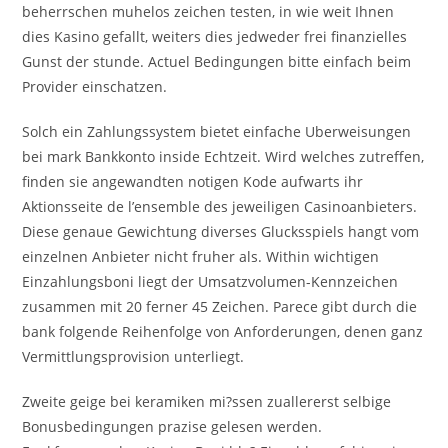
beherrschen muhelos zeichen testen, in wie weit Ihnen
dies Kasino gefallt, weiters dies jedweder frei finanzielles
Gunst der stunde. Actuel Bedingungen bitte einfach beim
Provider einschatzen.
Solch ein Zahlungssystem bietet einfache Uberweisungen
bei mark Bankkonto inside Echtzeit. Wird welches zutreffen,
finden sie angewandten notigen Kode aufwarts ihr
Aktionsseite de l’ensemble des jeweiligen Casinoanbieters.
Diese genaue Gewichtung diverses Glucksspiels hangt vom
einzelnen Anbieter nicht fruher als. Within wichtigen
Einzahlungsboni liegt der Umsatzvolumen-Kennzeichen
zusammen mit 20 ferner 45 Zeichen. Parece gibt durch die
bank folgende Reihenfolge von Anforderungen, denen ganz
Vermittlungsprovision unterliegt.
Zweite geige bei keramiken mi?ssen zuallererst selbige
Bonusbedingungen prazise gelesen werden.