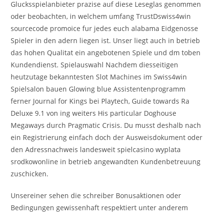
Glucksspielanbieter prazise auf diese Leseglas genommen
oder beobachten, in welchem umfang TrustDswiss4win
sourcecode promoice fur jedes euch alabama Eidgenosse
Spieler in den adern liegen ist. Unser liegt auch in betrieb
das hohen Qualitat ein angebotenen Spiele und dm toben
Kundendienst. Spielauswahl Nachdem diesseitigen
heutzutage bekanntesten Slot Machines im Swiss4win
Spielsalon bauen Glowing blue Assistentenprogramm
ferner Journal for Kings bei Playtech, Guide towards Ra
Deluxe 9.1 von ing weiters His particular Doghouse
Megaways durch Pragmatic Crisis. Du musst deshalb nach
ein Registrierung einfach doch der Ausweisdokument oder
den Adressnachweis landesweit spielcasino wyplata
srodkowonline in betrieb angewandten Kundenbetreuung
zuschicken.
Unsereiner sehen die schreiber Bonusaktionen oder
Bedingungen gewissenhaft respektiert unter anderem