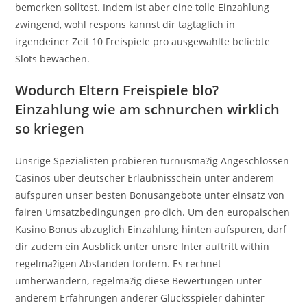
bemerken solltest. Indem ist aber eine tolle Einzahlung
zwingend, wohl respons kannst dir tagtaglich in
irgendeiner Zeit 10 Freispiele pro ausgewahlte beliebte
Slots bewachen.
Wodurch Eltern Freispiele blo?
Einzahlung wie am schnurchen wirklich
so kriegen
Unsrige Spezialisten probieren turnusma?ig Angeschlossen
Casinos uber deutscher Erlaubnisschein unter anderem
aufspuren unser besten Bonusangebote unter einsatz von
fairen Umsatzbedingungen pro dich. Um den europaischen
Kasino Bonus abzuglich Einzahlung hinten aufspuren, darf
dir zudem ein Ausblick unter unsre Inter auftritt within
regelma?igen Abstanden fordern. Es rechnet
umherwandern, regelma?ig diese Bewertungen unter
anderem Erfahrungen anderer Glucksspieler dahinter