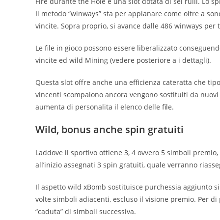
Fire durante the Hole e una slot dotata di sei rulli. Lo sp
Il metodo “winways” sta per appianare come oltre a sono l
vincite. Sopra proprio, si avance dalle 486 winways per t
Le file in gioco possono essere liberalizzato conseguen
vincite ed wild Mining (vedere posteriore a i dettagli).
Questa slot offre anche una efficienza cateratta che tip
vincenti scompaiono ancora vengono sostituiti da nuovi s
aumenta di personalita il elenco delle file.
Wild, bonus anche spin gratuiti
Laddove il sportivo ottiene 3, 4 ovvero 5 simboli premio,
all’inizio assegnati 3 spin gratuiti, quale verranno rias
Il aspetto wild xBomb sostituisce purchessia aggiunto s
volte simboli adiacenti, escluso il visione premio. Per di 
“caduta” di simboli successiva.