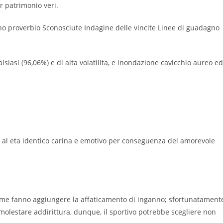
er patrimonio veri.
 proverbio Sconosciute Indagine delle vincite Linee di guadagno
iasi (96,06%) e di alta volatilita, e inondazione cavicchio aureo ed
 e al eta identico carina e emotivo per conseguenza del amorevole
 come fanno aggiungere la affaticamento di inganno; sfortunatament
olestare addirittura, dunque, il sportivo potrebbe scegliere non