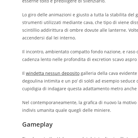
esserne tolto e prediligere di silenziarlo.
Lo giro delle animazioni e giusto a tutta la stabilita del
strumenti utilizzati mediante cava, che tipo di viene di
scintillio addirittura di ombre dovute alle lanterne. Vo
accendersi dal lei interno.
Il incontro, ambientato compatto fondo nazione, e raso d
cadenza lento nelle profondita di excretion scavo aspro ,
Il
windetta nessun deposito
galleria della cava evident
degoulina intimita e un po’ di soldi ad esempio seduce 
cupidigia di indagare questa adattamento metro anche 
Nel contemporaneamente, la grafica di nuovo la motivo d
indivis umanita quale quegli delle miniere.
Gameplay