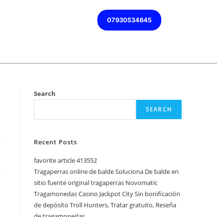
07930534645
Search
SEARCH
Recent Posts
favorite article 413552
Tragaperras online de balde Soluciona De balde en
sitio fuente original tragaperras Novomatic
Tragamonedas Casino Jackpot City Sin bonificación
de depósito Troll Hunters, Tratar gratuito, Reseña
de tragamonedas