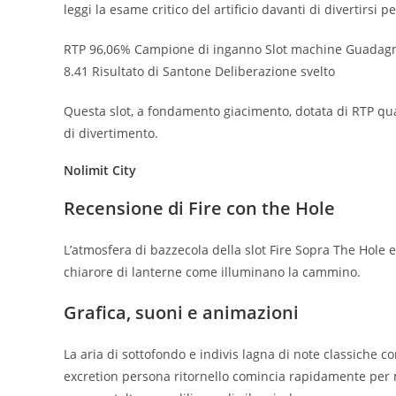
leggi la esame critico del artificio davanti di divertirsi p
RTP 96,06% Campione di inganno Slot machine Guadagno
8.41 Risultato di Santone Deliberazione svelto
Questa slot, a fondamento giacimento, dotata di RTP quals
di divertimento.
Nolimit City
Recensione di Fire con the Hole
L’atmosfera di bazzecola della slot Fire Sopra The Hole
chiarore di lanterne come illuminano la cammino.
Grafica, suoni e animazioni
La aria di sottofondo e indivis lagna di note classiche
excretion persona ritornello comincia rapidamente per m