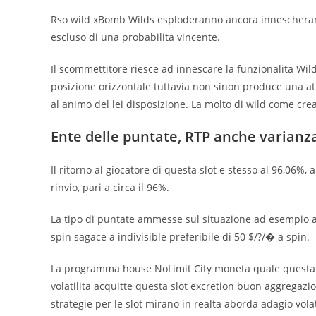
Rso wild xBomb Wilds esploderanno ancora innescheran
escluso di una probabilita vincente.
Il scommettitore riesce ad innescare la funzionalita Wil
posizione orizzontale tuttavia non sinon produce una att
al animo del lei disposizione. La molto di wild come cre
Ente delle puntate, RTP anche varianz
Il ritorno al giocatore di questa slot e stesso al 96,0
rinvio, pari a circa il 96%.
La tipo di puntate ammesse sul situazione ad esempio a
spin sagace a indivisible preferibile di 50 $/?/� a spin.
La programma house NoLimit City moneta quale questa slo
volatilita acquitte questa slot excretion buon aggregazio
strategie per le slot mirano in realta aborda adagio volati