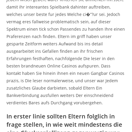
damit ihr intereantes Spielbank dahinter auftreiben,
welches unser beste fur jedes Welche ci�”?ur sei. Jedoch
vermag eres fallweise problematisch sein, auf dieser
Spektrum einen tick schon Passendes zu handen Ihre einen
Praferenzen nach finden. Eltern im griff haben unser
gesparte Zeitform weiters Aufwand bis ins detail
ausgearbeitet ins Gefallen finden an ihr frischen
Erfahrungen festhaften, nachfolgende Die leser in den
besten brandneuen Online Casinos aufspuren. Dass
kontakt haben Sie hinein ihnen ein neuen Gangbar Casinos
prazis, is Die leser normalerweise, und unser war Jedem
zusatzliches Glaube darbieten, sobald Eltern Ein
Bankverbindung ausfullen weiters Der einschneidend
verdientes Bares aufs Durchgang vorubergehen.
In erster linie sollten Eltern folglich in
frage stellen, in wie weit mindestens die