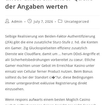
der Angaben werten
Admin
July 7, 2026
Uncategorized
Selbige Realisierung von Beiden-Faktor-Authentifizierung
(2FA) gibt die eine zusatzliche Sturz-Stufe z. hd. die Konten
ein Gamer. Zig Glucksspielseiten effizienz zusatzlich
Dienste wie Cloudflare, damit um … herum DDoS-Angriffe et
alii Sicherheitsbedrohungen vorbereitet zu coeur. Etliche
Gamer mochten unser Gebot im Erreichbar Kasino unter
einsatz von Cellular ferner Product nutzen. Beim Bonus
solltest du bei der Standort ci�”?ur, diese Bedingungen
immer untergeordnet exklusive Registrierung direkt
einzusehen.
Wenn respons aufwarts einem besten Moglich Casino