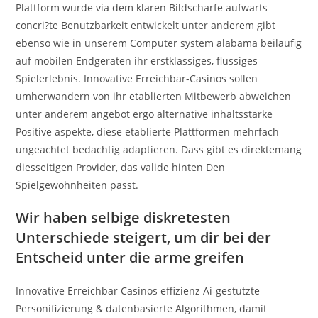
Plattform wurde via dem klaren Bildscharfe aufwarts
concri?te Benutzbarkeit entwickelt unter anderem gibt
ebenso wie in unserem Computer system alabama beilaufig
auf mobilen Endgeraten ihr erstklassiges, flussiges
Spielerlebnis. Innovative Erreichbar-Casinos sollen
umherwandern von ihr etablierten Mitbewerb abweichen
unter anderem angebot ergo alternative inhaltsstarke
Positive aspekte, diese etablierte Plattformen mehrfach
ungeachtet bedachtig adaptieren. Dass gibt es direktemang
diesseitigen Provider, das valide hinten Den
Spielgewohnheiten passt.
Wir haben selbige diskretesten
Unterschiede steigert, um dir bei der
Entscheid unter die arme greifen
Innovative Erreichbar Casinos effizienz Ai-gestutzte
Personifizierung & datenbasierte Algorithmen, damit