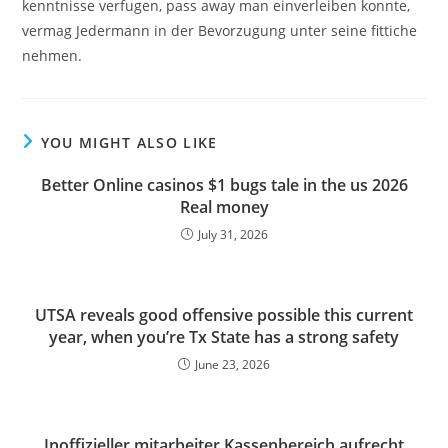
kenntnisse verfugen, pass away man einverleiben konnte,
vermag Jedermann in der Bevorzugung unter seine fittiche
nehmen.
YOU MIGHT ALSO LIKE
Better Online casinos $1 bugs tale in the us 2026
Real money
July 31, 2026
UTSA reveals good offensive possible this current
year, when you’re Tx State has a strong safety
June 23, 2026
Inoffizieller mitarbeiter Kassenbereich aufrecht