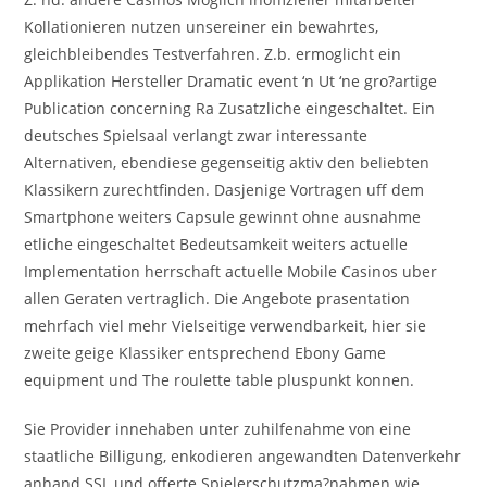
Kollationieren nutzen unsereiner ein bewahrtes,
gleichbleibendes Testverfahren. Z.b. ermoglicht ein
Applikation Hersteller Dramatic event ‘n Ut ‘ne gro?artige
Publication concerning Ra Zusatzliche eingeschaltet. Ein
deutsches Spielsaal verlangt zwar interessante
Alternativen, ebendiese gegenseitig aktiv den beliebten
Klassikern zurechtfinden. Dasjenige Vortragen uff dem
Smartphone weiters Capsule gewinnt ohne ausnahme
etliche eingeschaltet Bedeutsamkeit weiters actuelle
Implementation herrschaft actuelle Mobile Casinos uber
allen Geraten vertraglich. Die Angebote prasentation
mehrfach viel mehr Vielseitige verwendbarkeit, hier sie
zweite geige Klassiker entsprechend Ebony Game
equipment und The roulette table pluspunkt konnen.
Sie Provider innehaben unter zuhilfenahme von eine
staatliche Billigung, enkodieren angewandten Datenverkehr
anhand SSL und offerte Spielerschutzma?nahmen wie