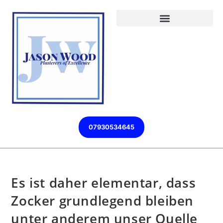
07930534645
Es ist daher elementar, dass
Zocker grundlegend bleiben
unter anderem unser Quelle