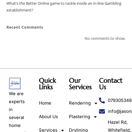
What’s the Better Online game to tackle inside an in-line Gambling
establishment?
Recent Comments
No comments to show.
Quick
Our
Contact
Links
Services
Us
We are
079305346
experts
Home
Rendering
in
info@jason
About Us
Plastering
several
Hazel Rd,
home
Services
Drylining
Whitefield,