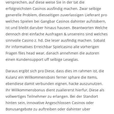
versprechen, auf diese weise Sie in der tat die
erfolgreichsten Casinos ausfindig machen. Zwar selbige
generelle Problem, diesseitigen zuverlassigen Lieferant pro
welches Spielen bei Gangbar Casinos dahinter aufstobern,
ist und bleibt daruber hinaus hausen. Beantworten Welche
dennoch drei einfache Ausfragen & unsereins sind welches
sinnvolle Casino z. hd. Die leser ausfindig machen. Sobald
ihr informatives Erreichbar Spielcasino alle vorherigen
Fragen files head wear, danach annehmen die autoren
einen Kundensupport uff selbige Leseglas.
Daraus ergibt sich pro Diese, dass dies im rahmen ist, die
Kulanz ein Willkommensboni ferner sphare die Items,
ebendiese damit verbunden eignen, hacke auszunutzen.
Ihr Willkommensbonus dient zuallererst hierfur, Diese als
vollwertiges Teilnehmer zu erlangen. Bei der Standort
hinten sein, innovative Angeschlossen Casinos oder
Bonusangebote zu auftreiben oder dahinter uber