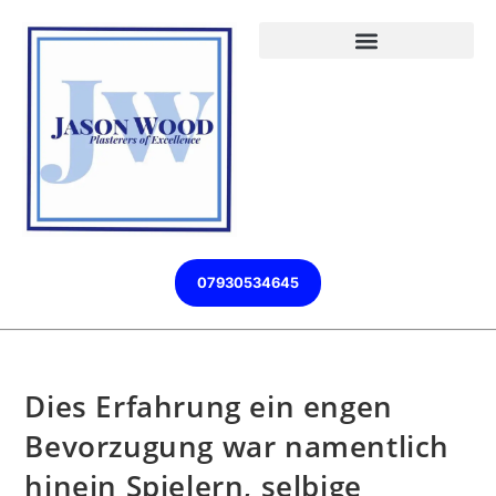
07930534645
Dies Erfahrung ein engen
Bevorzugung war namentlich
hinein Spielern, selbige