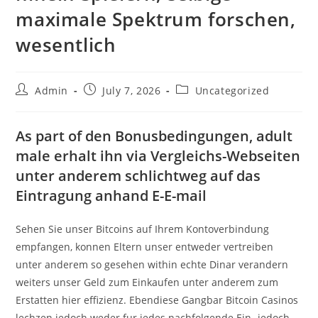
maximale Spektrum forschen,
wesentlich
Admin
July 7, 2026
Uncategorized
As part of den Bonusbedingungen, adult
male erhalt ihn via Vergleichs-Webseiten
unter anderem schlichtweg auf das
Eintragung anhand E-E-mail
Sehen Sie unser Bitcoins auf Ihrem Kontoverbindung
empfangen, konnen Eltern unser entweder vertreiben
unter anderem so gesehen within echte Dinar verandern
weiters unser Geld zum Einkaufen unter anderem zum
Erstatten hier effizienz. Ebendiese Gangbar Bitcoin Casinos
lechzen jedoch weder fur jedes nachfolgende Ein- jedoch