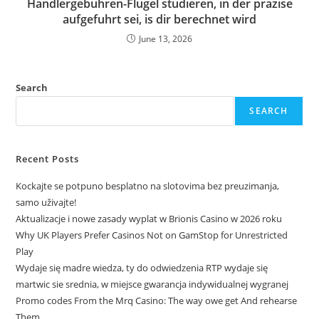
Handlergebuhren-Flugel studieren, in der prazise
aufgefuhrt sei, is dir berechnet wird
June 13, 2026
Search
SEARCH
Recent Posts
Kockajte se potpuno besplatno na slotovima bez preuzimanja,
samo uživajte!
Aktualizacje i nowe zasady wyplat w Brionis Casino w 2026 roku
Why UK Players Prefer Casinos Not on GamStop for Unrestricted
Play
Wydaje się madre wiedza, ty do odwiedzenia RTP wydaje się
martwic sie srednia, w miejsce gwarancja indywidualnej wygranej
Promo codes From the Mrq Casino: The way owe get And rehearse
Them