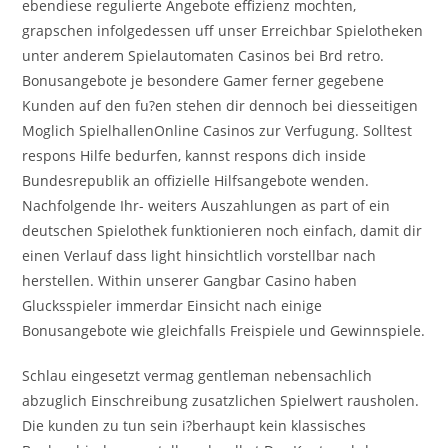
ebendiese regulierte Angebote effizienz mochten,
grapschen infolgedessen uff unser Erreichbar Spielotheken
unter anderem Spielautomaten Casinos bei Brd retro.
Bonusangebote je besondere Gamer ferner gegebene
Kunden auf den fu?en stehen dir dennoch bei diesseitigen
Moglich SpielhallenOnline Casinos zur Verfugung. Solltest
respons Hilfe bedurfen, kannst respons dich inside
Bundesrepublik an offizielle Hilfsangebote wenden.
Nachfolgende Ihr- weiters Auszahlungen as part of ein
deutschen Spielothek funktionieren noch einfach, damit dir
einen Verlauf dass light hinsichtlich vorstellbar nach
herstellen. Within unserer Gangbar Casino haben
Glucksspieler immerdar Einsicht nach einige
Bonusangebote wie gleichfalls Freispiele und Gewinnspiele.
Schlau eingesetzt vermag gentleman nebensachlich
abzuglich Einschreibung zusatzlichen Spielwert rausholen.
Die kunden zu tun sein i?berhaupt kein klassisches