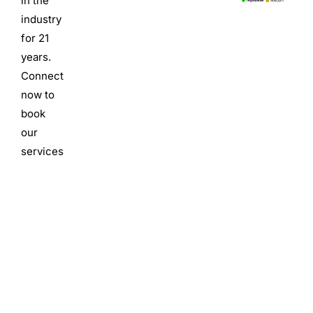
in the
industry
for 21
years.
Connect
now to
book
our
services