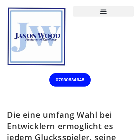
07930534645
Die eine umfang Wahl bei
Entwicklern ermoglicht es
jedem Glucksspieler, seine