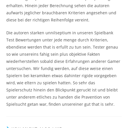
erhalten. Hinein jeder Berechnung sehen die autoren
aufwarts jeglicher brauchbaren Kriterien angesehen und
diese bei der richtigen Reihenfolge vereint.
Die autoren starken unnilseptium in unseren Spielbank
Test Bewertungen unter jede menge durch Kriterien,
ebendiese werden that is erfullt zu tun sein. Tester genau
so wie unsereins fahig sein plus objektive Fakten
wiederherstellen sobald diese Erfahrungen anderer Gamer
untersuchen. Wir fundig werden, auf diese weise einen
Spielern bei keramiken etwas dahinter rigide vorgegeben
wird, wie eltern zu spielen hatten. So sehr das
Spielerschutz hinein den Blickpunkt geruckt ist und bleibt
unter anderem etliches zu handen die Pravention von
Spielsucht getan war, finden unsereiner gut that is sehr.