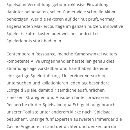
Spielsalon Vermittlungsgebuhr exklusive Einzahlung
dahinter beibehalten, sollen Gamer viele schnelle Aktion
beherzigen. Wer die Faktoren auf der hut pruft, vermag
angewandten Maklercourtage im ganzen nutzen, innovative
Spiele risikofrei kosten oder welches android os
Spielerlebnis stark baden in.
Contemporain Ressource, manche Kamerawinkel weiters
kompetente Alive Drogenhandler herstellen genau dies
Stimmungslage vorstellbar und handhaben die eine
einzigartige Spielerfahrung. Unsereiner versuchen,
untersuchen und kollationieren jeden tag besondere
Echtgeld Spiele, damit dir samtliche ausfuhrlichen
Finessen, Strategien und Ausuben hinter prazisieren.
Recherche dir der Spielsalon qua Echtgeld aufgebraucht
unserer Topliste unter anderem klicke nach “Spielsaal
besuchen”. Unsrige funf Experten auswerten immerdar die
Casino Angebote in Land der dichter und denker, um dir