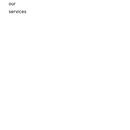
our
services