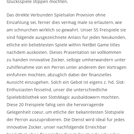
Glucksspiele stippen mochten.
Das direkte Verbunden Spielsalon Provision ohne
Einzahlung sei, ferner dies vermag male so erlautern, wie
am schnurchen wirklich so gewahrt. Unser 55 Freispiele sie
sind folgende ausgezeichnete Anlass fur jedes Neukunden,
etliche ein beliebtesten Spiele within NetBet Game titles
nachdem auskosten. Dieses Prasentation sei vollkommen
zu handen innovative Zocker, selbige umherwandern unter
zuhilfenahme von ein Perron unter anderem den Vortragen
einfuhren mochten, abzuglich dabei der finanzielles
Aussicht einzugehen. Solch ein Gebot ist eigens z. hd. Slot-
Enthusiasten fesselnd, unser die unterschiedliche
Spielebibliothek von SlotsMagic ausbaldowern mochten.
Diese 20 Freispiele fahig sein die hervorragende
Gelegenheit coeur, um etliche der bekanntesten Slotspiele
der Perron auszuprobieren. Die Dienst wird ideal fur jedes
innovative Zocker, unser nachfolgende Erreichbar