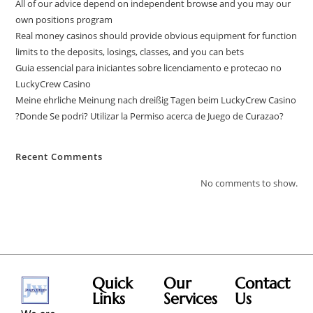
All of our advice depend on independent browse and you may our
own positions program
Real money casinos should provide obvious equipment for function
limits to the deposits, losings, classes, and you can bets
Guia essencial para iniciantes sobre licenciamento e protecao no
LuckyCrew Casino
Meine ehrliche Meinung nach dreißig Tagen beim LuckyCrew Casino
?Donde Se podri? Utilizar la Permiso acerca de Juego de Curazao?
Recent Comments
No comments to show.
Quick
Our
Contact
Links
Services
Us