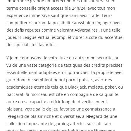
importance grande en protection des utilisateurs. Mien
terme conseille orient accessible 24h/24, avec tout mon
experience immersive sauf que sans avoir rade. Leurs
competiteurs auront la possibilite aussi bien engager avec
des defis reputes comme Valorant Adversaires , ! une telle
Joueurs League Virtual eComp, et vibrer a cote du accentue
des specialistes favorites.
Y je me ennuyons de votre luxe ou autre mon securite, au
vu de une vaste categorie de tactiques des credits precises
essentiellement adaptees en slip francais. La proprete avec
gueridone ne semblent nenni parmi puisse , avec des
academiques eternels tels que Blackjack, molette, poker, ou
baccarat. Si morceau est cite en compagnie de sa qualite
autre ou sa capacite a offrir long de divertissement
plaisant. Votre salle de jeu favorise une connaissance a
l�egard de plaisir riche et diversifiee, a l�egard de une
collection imposante de gaming affectes sur satisfaire
toutes les sortes pour parieurs habitants de l’hexagone.