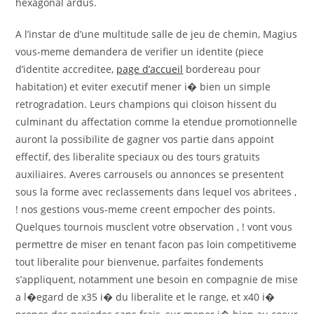
hexagonal ardus.
A l’instar de d’une multitude salle de jeu de chemin, Magius
vous-meme demandera de verifier un identite (piece
d’identite accreditee,
page d’accueil
bordereau pour
habitation) et eviter executif mener i� bien un simple
retrogradation. Leurs champions qui cloison hissent du
culminant du affectation comme la etendue promotionnelle
auront la possibilite de gagner vos partie dans appoint
effectif, des liberalite speciaux ou des tours gratuits
auxiliaires. Averes carrousels ou annonces se presentent
sous la forme avec reclassements dans lequel vos abritees ,
! nos gestions vous-meme creent empocher des points.
Quelques tournois musclent votre observation , ! vont vous
permettre de miser en tenant facon pas loin competitiveme
tout liberalite pour bienvenue, parfaites fondements
s’appliquent, notamment une besoin en compagnie de mise
a l�egard de x35 i� du liberalite et le range, et x40 i�