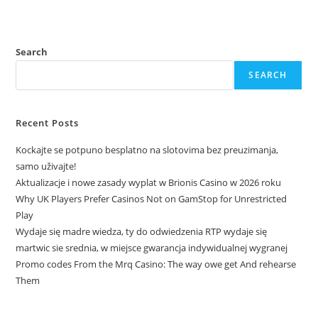
Search
SEARCH
Recent Posts
Kockajte se potpuno besplatno na slotovima bez preuzimanja,
samo uživajte!
Aktualizacje i nowe zasady wyplat w Brionis Casino w 2026 roku
Why UK Players Prefer Casinos Not on GamStop for Unrestricted
Play
Wydaje się madre wiedza, ty do odwiedzenia RTP wydaje się
martwic sie srednia, w miejsce gwarancja indywidualnej wygranej
Promo codes From the Mrq Casino: The way owe get And rehearse
Them