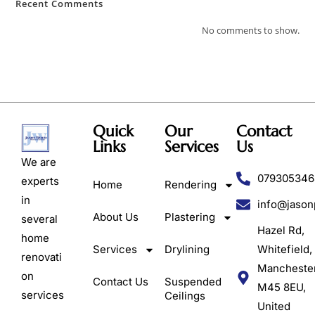
Recent Comments
No comments to show.
Quick
Our
Contact
Links
Services
Us
We are
079305346
experts
Home
Rendering
in
info@jason
About Us
Plastering
several
Hazel Rd,
home
Services
Drylining
Whitefield,
renovati
Mancheste
on
Contact Us
Suspended
M45 8EU,
services
Ceilings
United
,