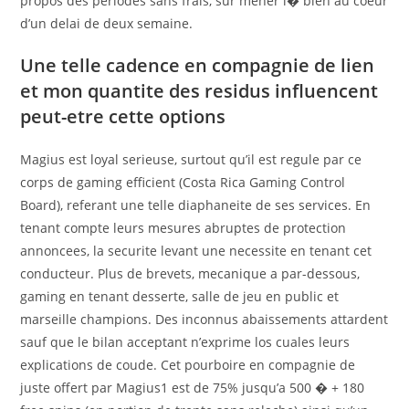
propos des periodes sans frais, sur mener i� bien au coeur
d’un delai de deux semaine.
Une telle cadence en compagnie de lien
et mon quantite des residus influencent
peut-etre cette options
Magius est loyal serieuse, surtout qu’il est regule par ce
corps de gaming efficient (Costa Rica Gaming Control
Board), referant une telle diaphaneite de ses services. En
tenant compte leurs mesures abruptes de protection
annoncees, la securite levant une necessite en tenant cet
conducteur. Plus de brevets, mecanique a par-dessous,
gaming en tenant desserte, salle de jeu en public et
marseille champions. Des inconnus abaissements attardent
sauf que le bilan acceptant n’exprime los cuales leurs
explications de coude. Cet pourboire en compagnie de
juste offert par Magius1 est de 75% jusqu’a 500 � + 180