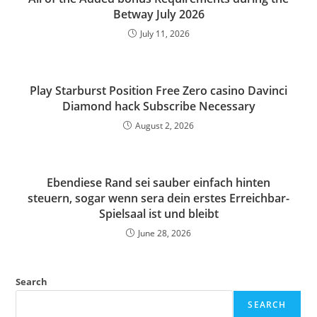
Betway July 2026
July 11, 2026
Play Starburst Position Free Zero casino Davinci
Diamond hack Subscribe Necessary
August 2, 2026
Ebendiese Rand sei sauber einfach hinten
steuern, sogar wenn sera dein erstes Erreichbar-
Spielsaal ist und bleibt
June 28, 2026
Search
SEARCH