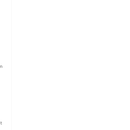
en
lt