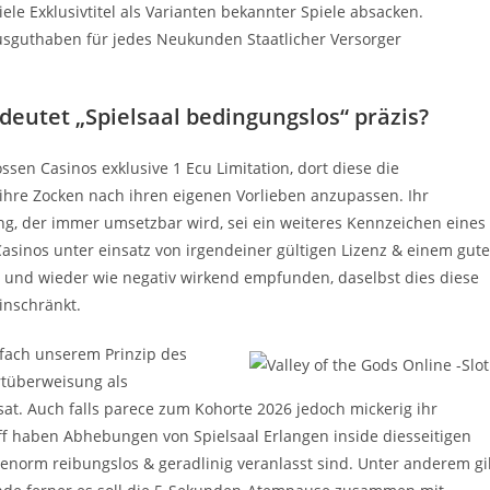
iele Exklusivtitel als Varianten bekannter Spiele absacken.
guthaben für jedes Neukunden Staatlicher Versorger
edeutet „Spielsaal bedingungslos“ präzis?
en Casinos exklusive 1 Ecu Limitation, dort diese die
ihre Zocken nach ihren eigenen Vorlieben anzupassen. Ihr
g, der immer umsetzbar wird, sei ein weiteres Kennzeichen eines
Casinos unter einsatz von irgendeiner gültigen Lizenz & einem gut
r und wieder wie negativ wirkend empfunden, daselbst dies diese
inschränkt.
nfach unserem Prinzip des
rtüberweisung als
t. Auch falls parece zum Kohorte 2026 jedoch mickerig ihr
iff haben Abhebungen von Spielsaal Erlangen inside diesseitigen
enorm reibungslos & geradlinig veranlasst sind. Unter anderem gi