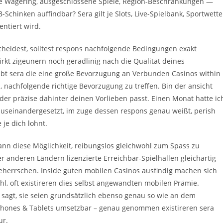
e Wagering, ausgeschlossene Spiele, Region-Beschränkungen —
chinken auffindbar? Sera gilt je Slots, Live-Spielbank, Sportwett
entiert wird.
cheidest, solltest respons nachfolgende Bedingungen exakt
rkt zigeunern noch geradlinig nach die Qualität deines
gibt sera die eine große Bevorzugung an Verbunden Casinos within
s, nachfolgende richtige Bevorzugung zu treffen. Bin der ansicht
der präzise dahinter deinen Vorlieben passt. Einen Monat hatte ic
useinandergesetzt, im zuge dessen respons genau weißt, perish
je dich lohnt.
ann diese Möglichkeit, reibungslos gleichwohl zum Spass zu
r anderen Ländern lizenzierte Erreichbar-Spielhallen gleichartig
Beherrschen. Inside guten mobilen Casinos ausfindig machen sich
, oft existireren dies selbst angewandten mobilen Prämie.
 sagt, sie seien grundsätzlich ebenso genau so wie an dem
phones & Tablets umsetzbar – genau genommen existireren sera
ur.