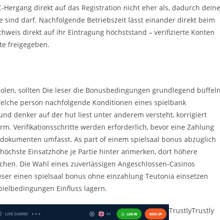
-Hergang direkt auf das Registration nicht eher als, dadurch dein
 sind darf. Nachfolgende Betriebszeit lässt einander direkt beim
weis direkt auf ihr Eintragung höchststand – verifizierte Konten
e freigegeben.
en, sollten Die leser die Bonusbedingungen grundlegend büffeln
elche person nachfolgende Konditionen eines spielbank
nd denker auf der hut liest unter anderem versteht, korrigiert
m. Verifikationsschritte werden erforderlich, bevor eine Zahlung
sdokumenten umfasst. As part of einem spielsaal bonus abzüglich
 höchste Einsatzhöhe je Partie hinter anmerken, dort höhere
schen. Die Wahl eines zuverlässigen Angeschlossen-Casinos
 leser einen spielsaal bonus ohne einzahlung Teutonia einsetzen
pielbedingungen Einfluss lagern.
TrustlyTrustly