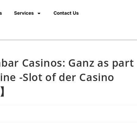
s
Services
Contact Us
hbar Casinos: Ganz as part
ine -Slot of der Casino
6】