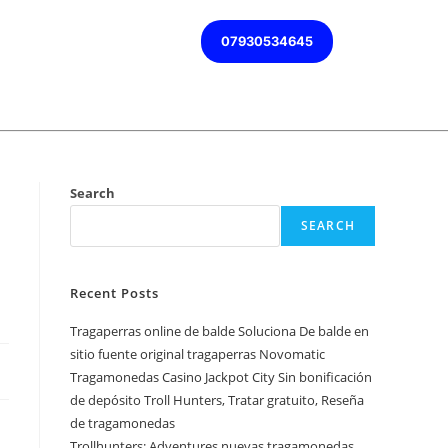
07930534645
Search
SEARCH
Recent Posts
Tragaperras online de balde Soluciona De balde en
sitio fuente original tragaperras Novomatic
Tragamonedas Casino Jackpot City Sin bonificación
de depósito Troll Hunters, Tratar gratuito, Reseña
de tragamonedas
Trollhunters: Adventures nuevas tragamonedas