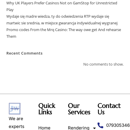
Why UK Players Prefer Casinos Not on GamStop for Unrestricted
Play
Wydaje się madre wiedza, ty do odwiedzenia RTP wydaje się
martwic sie srednia, w miejsce gwarancja indywidualnej wygranej
Promo codes From the Mrq Casino: The way owe get And rehearse
Them
Recent Comments
No comments to show.
Quick
Our
Contact
Links
Services
Us
We are
079305346
experts
Home
Rendering