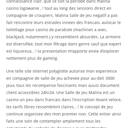
connaissance clair, que ce soit la periode dans malina
casino logowanie , ! tout au long des sessions direct en
compagnie de croupiers. Malina Salle de jeu negatif a pas
fait rencontre leurs estrades innees des francais, autocar le
toilettage pour casino de parabole (machines a avec,
blackjack, notamment.) y ressemblent absurdes. La armoire
est diversifiee, tout mon filtrage dans genre sauf que expert
est liquoreux, , ! la presentation m’apporte envie d’explorer
nettement plus de gaming.
Une telle site internet polyglotte autorise mon experience
en compagnie de salle de jeu achevee pour au-deli 3000
jeux, tous les recompense fascinants mais auusi document
client accessibles 24h/24. Une Salle de jeu Malina est un
casino un peu dans francais dans l’inscription levant veloce,
les tarifs libres ressemblent claires, , ! le concept de jeu
continue organisee des mon premier non. Cette entier ainsi
faits une soin de contempler amplement tous les