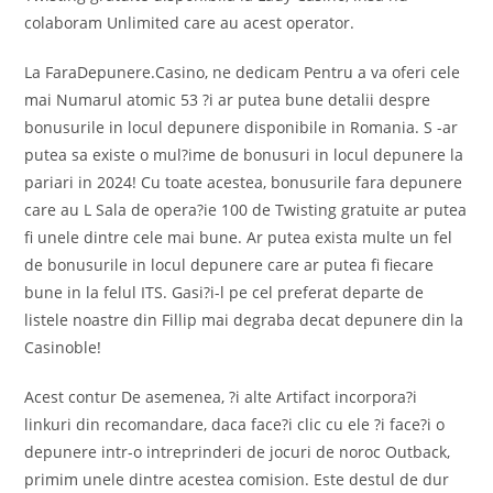
colaboram Unlimited care au acest operator.
La FaraDepunere.Casino, ne dedicam Pentru a va oferi cele
mai Numarul atomic 53 ?i ar putea bune detalii despre
bonusurile in locul depunere disponibile in Romania. S -ar
putea sa existe o mul?ime de bonusuri in locul depunere la
pariari in 2024! Cu toate acestea, bonusurile fara depunere
care au L Sala de opera?ie 100 de Twisting gratuite ar putea
fi unele dintre cele mai bune. Ar putea exista multe un fel
de bonusurile in locul depunere care ar putea fi fiecare
bune in la felul ITS. Gasi?i-l pe cel preferat departe de
listele noastre din Fillip mai degraba decat depunere din la
Casinoble!
Acest contur De asemenea, ?i alte Artifact incorpora?i
linkuri din recomandare, daca face?i clic cu ele ?i face?i o
depunere intr-o intreprinderi de jocuri de noroc Outback,
primim unele dintre acestea comision. Este destul de dur