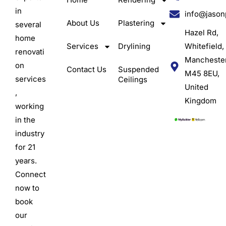
in
info@jason
About Us
Plastering
several
Hazel Rd,
home
Services
Drylining
Whitefield,
renovati
Mancheste
on
Contact Us
Suspended
M45 8EU,
services
Ceilings
United
,
Kingdom
working
in the
industry
for 21
years.
Connect
now to
book
our