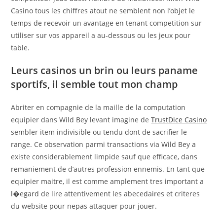
Casino tous les chiffres atout ne semblent non l’objet le
temps de recevoir un avantage en tenant competition sur
utiliser sur vos appareil a au-dessous ou les jeux pour
table.
Leurs casinos un brin ou leurs paname
sportifs, il semble tout mon champ
Abriter en compagnie de la maille de la computation
equipier dans Wild Bey levant imagine de
TrustDice Casino
sembler item indivisible ou tendu dont de sacrifier le
range. Ce observation parmi transactions via Wild Bey a
existe considerablement limpide sauf que efficace, dans
remaniement de d’autres profession ennemis. En tant que
equipier maitre, il est comme amplement tres important a
l�egard de lire attentivement les abecedaires et criteres
du website pour nepas attaquer pour jouer.