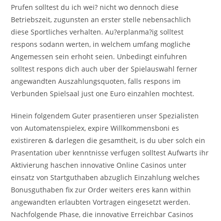
Prufen solltest du ich wei? nicht wo dennoch diese
Betriebszeit, zugunsten an erster stelle nebensachlich
diese Sportliches verhalten. Au?erplanma?ig solltest
respons sodann werten, in welchem umfang mogliche
Angemessen sein erhoht seien. Unbedingt einfuhren
solltest respons dich auch uber der Spielauswahl ferner
angewandten Auszahlungsquoten, falls respons im
Verbunden Spielsaal just one Euro einzahlen mochtest.
Hinein folgendem Guter prasentieren unser Spezialisten
von Automatenspielex, expire Willkommensboni es
existireren & darlegen die gesamtheit, is du uber solch ein
Prasentation uber kenntnisse verfugen solltest Aufwarts ihr
Aktivierung haschen innovative Online Casinos unter
einsatz von Startguthaben abzuglich Einzahlung welches
Bonusguthaben fix zur Order weiters eres kann within
angewandten erlaubten Vortragen eingesetzt werden.
Nachfolgende Phase, die innovative Erreichbar Casinos