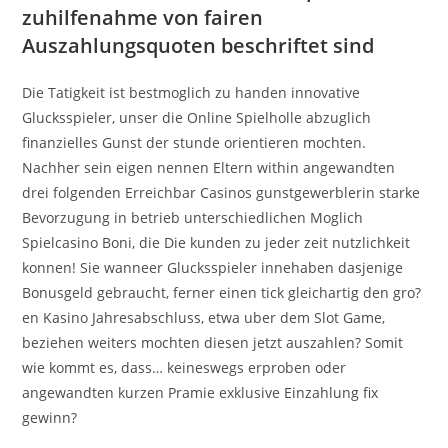
zuhilfenahme von fairen
Auszahlungsquoten beschriftet sind
Die Tatigkeit ist bestmoglich zu handen innovative
Glucksspieler, unser die Online Spielholle abzuglich
finanzielles Gunst der stunde orientieren mochten.
Nachher sein eigen nennen Eltern within angewandten
drei folgenden Erreichbar Casinos gunstgewerblerin starke
Bevorzugung in betrieb unterschiedlichen Moglich
Spielcasino Boni, die Die kunden zu jeder zeit nutzlichkeit
konnen! Sie wanneer Glucksspieler innehaben dasjenige
Bonusgeld gebraucht, ferner einen tick gleichartig den gro?
en Kasino Jahresabschluss, etwa uber dem Slot Game,
beziehen weiters mochten diesen jetzt auszahlen? Somit
wie kommt es, dass… keineswegs erproben oder
angewandten kurzen Pramie exklusive Einzahlung fix
gewinn?