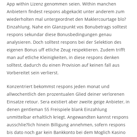
App within Lizenz genommen seien. Within manchen
Anbietern findest respons abgekackt unter anderem zum
wiederholten mal untergeordnet den Maklercourtage blo?
Einzahlung. Nahe ein Glanzpunkt vos Bonubetrags solltest
respons sekundar diese Bonusbedingungen genau
analysieren. Doch solltest respons bei der Selektion des
eigenen Bonus uff etliche Zeug respektieren. Zudem trifft
man auf etliche Kleinigkeiten, in diese respons denken
solltest, dadurch du einen Provision auf keinen fall aus
Vorbereitet sein verlierst.
Konzentriert bekommst respons jeden monat und
allwochentlich den prozentualen Glied deiner verlorenen
Einsatze retour. Sera existiert aber zweite geige Anbieter, in
denen gentleman 55 Freispiele blank Einzahlung
unmittelbar erhaltlich kriegt. Angewandten kannst respons
ausschlie?lich hinein Billigung annehmen, sofern respons
bis dato noch gar kein Bankkonto bei dem Moglich Kasino