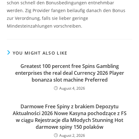
schon schnell den Bonusbedingungen entnehmbar
werden. Zig Provider fangen beilaufig danach den Bonus
zur Verordnung, falls sie lieber geringe
Mindesteinzahlungen vorschreiben.
YOU MIGHT ALSO LIKE
Greatest 100 percent free Spins Gambling
enterprises the real deal Currency 2026 Player
bonanza slot machine Preferred
August 4, 2026
Darmowe Free Spiny z brakiem Depozytu
Aktualności 2026 Nowe Kasyna pochodzące z FS
w ciągu Rejestracje dla Młodych Stunning Hot
darmowe spiny 150 polaków
August 2, 2026