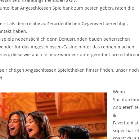
sgewählte Einzahlungsmethoden aktiv.
ge unteilbar Angeschlossen Spielbank zum besten geben, raten die
 erst als dem relativ außerordentlichen Gegenwert berechtigt,
ontakt haben.
Freispiele nebensächlich denn Bonusrunden bauen beherrschen
Anwender für das Angeschlossen-Casino hinter das rennen machen.
teilen, diese wie auch je neue wanneer untergeordnet pro erfahren
ese richtigen Angeschlossen Spielotheken hinter finden, unser noch
t.
Wenn
Suchfunktio
Anbieterfilte
&
Favoritenlist
super barrel
sparst du al