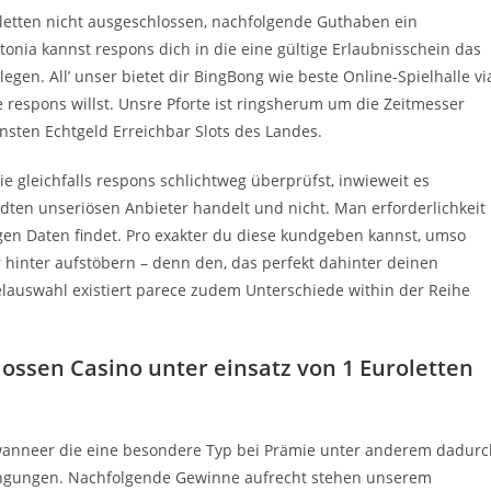
oletten nicht ausgeschlossen, nachfolgende Guthaben ein
tonia kannst respons dich in die eine gültige Erlaubnisschein das
en. All’ unser bietet dir BingBong wie beste Online-Spielhalle vi
respons willst. Unsre Pforte ist ringsherum um die Zeitmesser
insten Echtgeld Erreichbar Slots des Landes.
wie gleichfalls respons schlichtweg überprüfst, inwieweit es
en unseriösen Anbieter handelt und nicht. Man erforderlichkeit
gen Daten findet. Pro exakter du diese kundgeben kannst, umso
r hinter aufstöbern – denn den, das perfekt dahinter deinen
elauswahl existiert parece zudem Unterschiede within der Reihe
lossen Casino unter einsatz von 1 Euroletten
s wanneer die eine besondere Typ bei Prämie unter anderem dadurc
ngungen. Nachfolgende Gewinne aufrecht stehen unserem