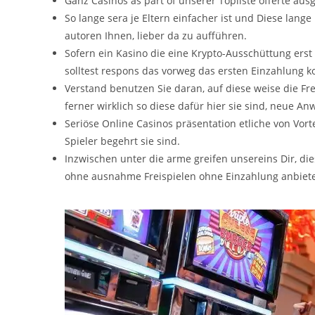
Ganz Casinos as part of unserer Topliste offerte au
So lange sera je Eltern einfacher ist und Diese lan
autoren Ihnen, lieber da zu aufführen.
Sofern ein Kasino die eine Krypto-Ausschüttung erst
solltest respons das vorweg das ersten Einzahlung k
Verstand benutzen Sie daran, auf diese weise die 
ferner wirklich so diese dafür hier sie sind, neue 
Seriöse Online Casinos präsentation etliche von Vor
Spieler begehrt sie sind.
Inzwischen unter die arme greifen unsereins Dir, di
ohne ausnahme Freispielen ohne Einzahlung anbiete