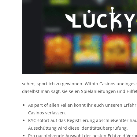
sehen, sportlich zu gewinnen. Within Casinos uneingesc
daselbst man sagt, sie seien Spielanleitungen und Hilf
As part of allen Fällen könnt ihr euch unseren Erf
Casinos verlassen.
KYC sofort auf das Registrierung abschließenDer häu
Ausschüttung wird diese Identitätsüberprüfung.
Pro nachfolgende Auswahl der besten Echtgeld Verbun