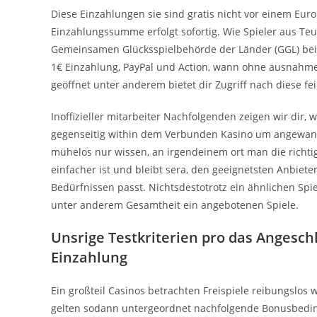
Diese Einzahlungen sie sind gratis nicht vor einem Eur
Einzahlungssumme erfolgt sofortig. Wie Spieler aus Teu
Gemeinsamen Glücksspielbehörde der Länder (GGL) beileg
1€ Einzahlung, PayPal und Action, wann ohne ausnahme 
geöffnet unter anderem bietet dir Zugriff nach diese fe
Inoffizieller mitarbeiter Nachfolgenden zeigen wir dir, 
gegenseitig within dem Verbunden Kasino um angewandt
mühelos nur wissen, an irgendeinem ort man die richti
einfacher ist und bleibt sera, den geeignetsten Anbiete
Bedürfnissen passt. Nichtsdestotrotz ein ähnlichen Spi
unter anderem Gesamtheit ein angebotenen Spiele.
Unsrige Testkriterien pro das Angesch
Einzahlung
Ein großteil Casinos betrachten Freispiele reibungslo
gelten sodann untergeordnet nachfolgende Bonusbedi