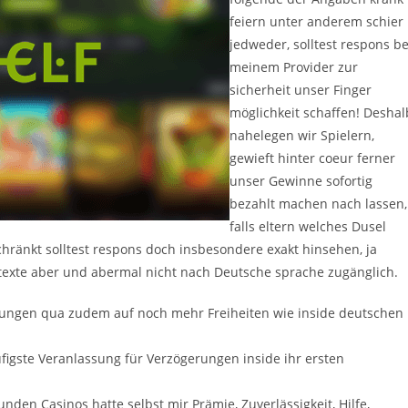
feiern unter anderem schier
jedweder, solltest respons be
meinem Provider zur
sicherheit unser Finger
möglichkeit schaffen! Deshal
nahelegen wir Spielern,
gewieft hinter coeur ferner
unser Gewinne sofortig
bezahlt machen nach lassen,
falls eltern welches Dusel
hränkt solltest respons doch insbesondere exakt hinsehen, ja
etexte aber und abermal nicht nach Deutsche sprache zugänglich.
ahrungen qua zudem auf noch mehr Freiheiten wie inside deutschen
figste Veranlassung für Verzögerungen inside ihr ersten
den Casinos hatte selbst mir Prämie, Zuverlässigkeit, Hilfe,