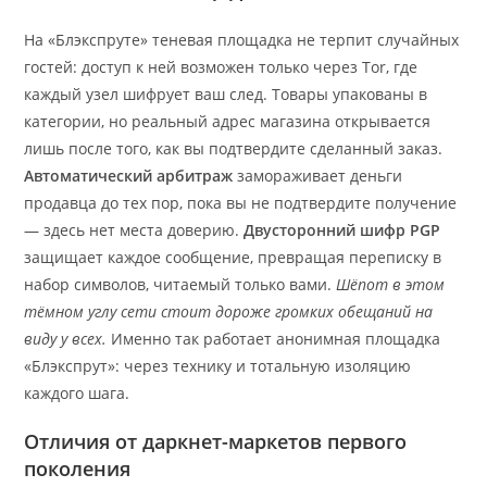
На «Блэкспруте» теневая площадка не терпит случайных
гостей: доступ к ней возможен только через Tor, где
каждый узел шифрует ваш след. Товары упакованы в
категории, но реальный адрес магазина открывается
лишь после того, как вы подтвердите сделанный заказ.
Автоматический арбитраж
замораживает деньги
продавца до тех пор, пока вы не подтвердите получение
— здесь нет места доверию.
Двусторонний шифр PGP
защищает каждое сообщение, превращая переписку в
набор символов, читаемый только вами.
Шёпот в этом
тёмном углу сети стоит дороже громких обещаний на
виду у всех.
Именно так работает анонимная площадка
«Блэкспрут»: через технику и тотальную изоляцию
каждого шага.
Отличия от даркнет-маркетов первого
поколения